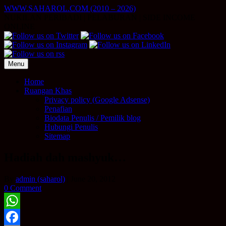
Skip
WWW.SAHAROL.COM (2010 – 2026)
to
NUKILAN PERIBADI | PELABURAN | SIDE INCOME
content
ONLINE
Menu
Home
Ruangan Khas
Privacy policy (Google Adsense)
Penafian
Biodata Penulis / Pemilik blog
Hubungi Penulis
Sitemap
Hadiah dah mashyuk…
By
admin (saharol)
|
June 20, 2012
0 Comment
WhatsApp