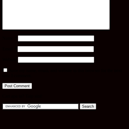
Name
*
Email
*
Website
Save my name, email, and website in this browser for the next
time I comment.
Cari apa tu? Taip sini!