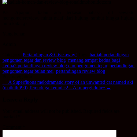
P/s: Apapun, kalau ada terkasar bahasa, dll sewaktu
mengomen/review, minta maaf dari hujung rambut hingga hujung
bulu kaki. ;p
Yang benar,
Admin
Category:
Pertandingan & Give away!
Tags:
hadiah pertandingan
pengomen tegar dan review blog
,
menang tempat kedua bagi
kedua2 pertandingan review blog dan pengomen tegar
,
pertandingan
pengomen tegar bulan mei
,
pertandingan review blog
Post navigation
←
A Superfluous melodramatic story of an unwanted cat named aki
(matluthfi90)
Temuduga kerani c2 – Aku pergi dulu~
→
Leave a Reply
Your email address will not be published.
Required fields are
marked
*
Comment
*