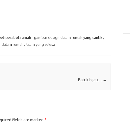
beli perabot rumah
,
gambar design dalam rumah yang cantik
,
k dalam rumah
,
tilam yang selesa
Batuk hijau…
→
quired fields are marked
*