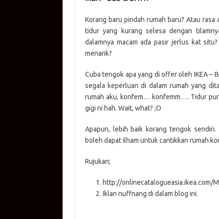
at
e
p
it
g
ail
s
b
y
te
g
Korang baru pindah rumah baru? Atau rasa a
tidur yang kurang selesa dengan tilamn
A
o
Li
r
er
dalamnya macam ada pasir jerlus kat situ
p
o
n
menarik?
p
k
k
Cuba tengok apa yang di offer oleh IKEA – 
segala keperluan di dalam rumah yang dit
rumah aku, konfem… konfemm…. Tidur pun l
gigi ni hah. Wait, what? ;O
Apapun, lebih baik korang tengok sendiri
boleh dapat ilham untuk cantikkan rumah kora
Rujukan;
http://onlinecatalogueasia.ikea.com/
Iklan nuffnang di dalam blog ini.