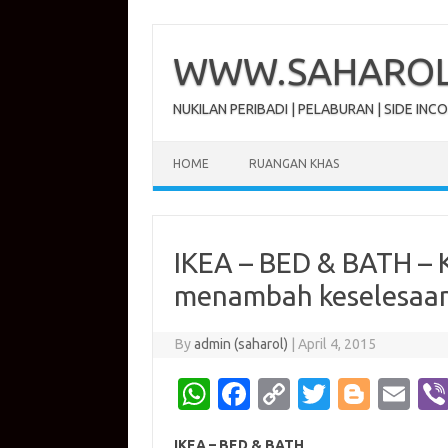
Skip
to
content
WWW.SAHAROL.
NUKILAN PERIBADI | PELABURAN | SIDE INC
HOME
RUANGAN KHAS
IKEA – BED & BATH – K
menambah keselesaan
By
admin (saharol)
|
April 4, 2015
W
Fa
C
T
Bl
E
h
c
o
w
o
m
IKEA – BED & BATH