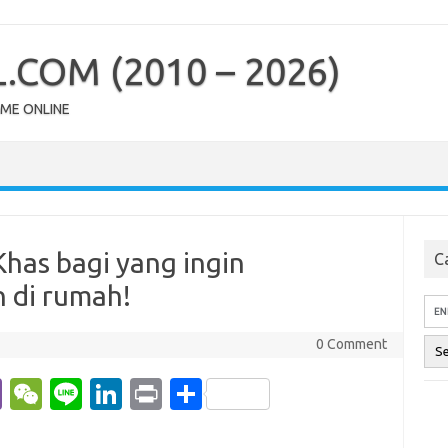
COM (2010 – 2026)
OME ONLINE
has bagi yang ingin
Ca
 di rumah!
0 Comment
Vi
W
Li
Li
Pr
S
b
e
n
n
in
h