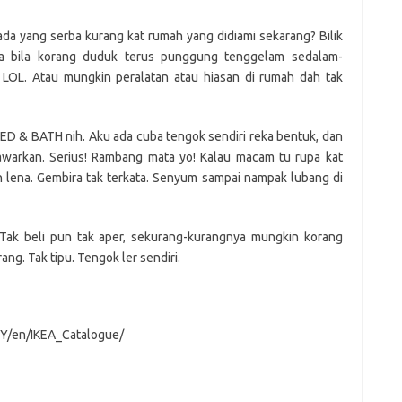
er
C
e
k
t
ar
h
e
e
da yang serba kurang kat rumah yang didiami sekarang? Bilik
ya bila korang duduk terus punggung tenggelam sedalam-
at
dI
? LOL. Atau mungkin peralatan atau hiasan di rumah dah tak
n
BED & BATH nih. Aku ada cuba tengok sendiri reka bentuk, dan
awarkan. Serius! Rambang mata yo! Kalau macam tu rupa kat
ena. Gembira tak terkata. Senyum sampai nampak lubang di
. Tak beli pun tak aper, sekurang-kurangnya mungkin korang
ng. Tak tipu. Tengok ler sendiri.
MY/en/IKEA_Catalogue/