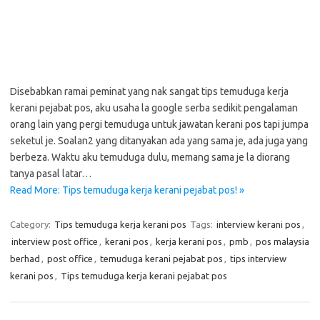
Disebabkan ramai peminat yang nak sangat tips temuduga kerja
kerani pejabat pos, aku usaha la google serba sedikit pengalaman
orang lain yang pergi temuduga untuk jawatan kerani pos tapi jumpa
seketul je. Soalan2 yang ditanyakan ada yang sama je, ada juga yang
berbeza. Waktu aku temuduga dulu, memang sama je la diorang
tanya pasal latar…
Read More: Tips temuduga kerja kerani pejabat pos! »
Category:
Tips temuduga kerja kerani pos
Tags:
interview kerani pos
,
interview post office
,
kerani pos
,
kerja kerani pos
,
pmb
,
pos malaysia
berhad
,
post office
,
temuduga kerani pejabat pos
,
tips interview
kerani pos
,
Tips temuduga kerja kerani pejabat pos