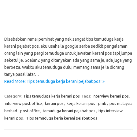
Disebabkan ramai peminat yang nak sangat tips temuduga kerja
kerani pejabat pos, aku usaha la google serba sedikit pengalaman
orang lain yang pergi temuduga untuk jawatan kerani pos tapi jumpa
seketul je. Soalan2 yang ditanyakan ada yang sama je, ada juga yang
berbeza. Waktu aku temuduga dulu, memang sama je la diorang
tanya pasal latar…
Read More: Tips temuduga kerja kerani pejabat pos! »
Category:
Tips temuduga kerja kerani pos
Tags:
interview kerani pos
,
interview post office
,
kerani pos
,
kerja kerani pos
,
pmb
,
pos malaysia
berhad
,
post office
,
temuduga kerani pejabat pos
,
tips interview
kerani pos
,
Tips temuduga kerja kerani pejabat pos