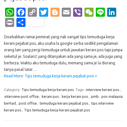
W
Fa
C
T
Bl
E
Vi
W
Li
Li
h
c
o
w
o
m
b
e
n
n
Pr
S
at
e
p
it
g
ail
er
C
e
k
in
h
s
b
y
te
g
h
e
Disebabkan ramai peminat yang nak sangat tips temuduga kerja
t
ar
kerani pejabat pos, aku usaha la google serba sedikit pengalaman
A
o
Li
r
er
at
dI
e
orang lain yang pergi temuduga untuk jawatan kerani pos tapi jumpa
p
o
n
n
seketul je. Soalan2 yang ditanyakan ada yang sama je, ada juga yang
berbeza. Waktu aku temuduga dulu, memang sama je la diorang
p
k
k
tanya pasal latar…
Read More: Tips temuduga kerja kerani pejabat pos! »
Category:
Tips temuduga kerja kerani pos
Tags:
interview kerani pos
,
interview post office
,
kerani pos
,
kerja kerani pos
,
pmb
,
pos malaysia
berhad
,
post office
,
temuduga kerani pejabat pos
,
tips interview
kerani pos
,
Tips temuduga kerja kerani pejabat pos