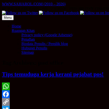
Skip
WWW.SAHAROL.COM (2010 – 2026)
to
NUKILAN PERIBADI | PELABURAN | SIDE INCOME ONLIN
content
Menu
Home
Ruangan Khas
Privacy policy (Google Adsense)
Penafian
Biodata Penulis / Pemilik blog
Hubungi Penulis
Sitemap
Tag Archives:
post office
Tips temuduga kerja kerani pejabat pos!
WhatsApp
Facebook