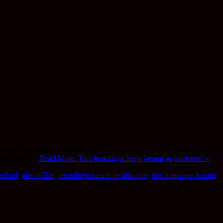
 orang lain yang pergi temuduga untuk jawatan kerani pos tapi jumpa
pasal latar…
Read More: Tips temuduga kerja kerani pejabat pos! »
berhad
,
post office
,
temuduga kerani pejabat pos
,
tips interview kerani