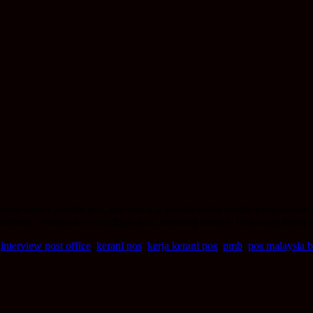
rja kerani pejabat pos, aku usaha la google serba sedikit pengalaman
g berbeza. Waktu aku temuduga dulu, memang sama je la diorang tanya 
,
interview post office
,
kerani pos
,
kerja kerani pos
,
pmb
,
pos malaysia 