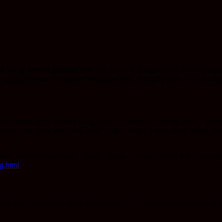
a kerja kerani pejabat pos
, aku usaha la google serba sedikit peng
ga yang berbeza. Waktu aku temuduga dulu, memang sama je la diorang t
i, cara menangani masalah yang timbul contohnya, diorang suruh bayang
lama, apa yang aku perlu buat? Aku dengan yakin tahap tinggi gunu
rgi temuduga/interview untuk jawatan kerani pos. Kita panggi
g.html
ga yang sangat ohsem ye, ohsem sangat. =.=Macam biasa,setiap kali 