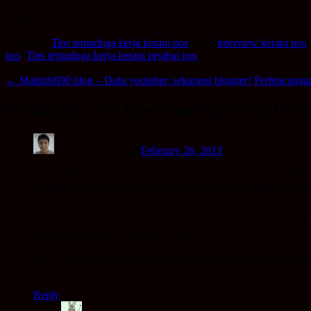
Admin
Category:
Tips temuduga kerja kerani pos
Tags:
interview kerani pos
pos
,
Tips temuduga kerja kerani pejabat pos
Post navigation
←
Matluthfi90 blog – Dulu youtuber, sekarang blogger!
Perbincangan
90 thoughts on “
Tips temuduga kerja keran
saharol
Post author
February 26, 2013
Lupa pulak nak bagitau, waktu aku disuruh memberikan sebab ke
pelanggan pasal kalau nak berniaga, memang tak dapat lari dari
sesuatu/produk. Aku rasa dah tercapai kot Rm1k lebih dari int
Lagi, al-maklum la Pos Malaysia ada macam2 perkhidmatan & pr
mai ke Pejabat pos. Hohoho. Tu je kot.
P/s: Pendek kata, cakap la apa aja yang menunjukkan korang 
Pasal, kerani sekarang tak leh duduk setakat ambil urusan je, 
Reply
↓