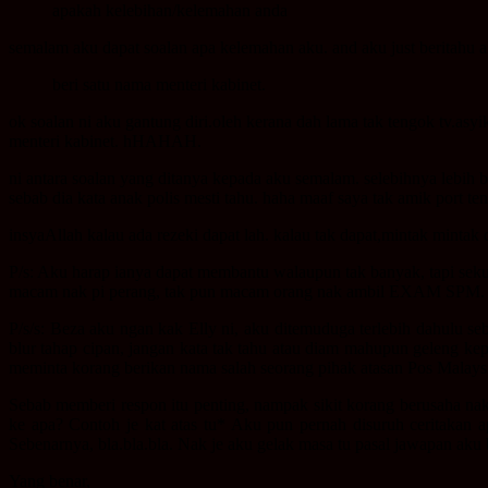
apakah kelebihan/kelemahan anda
semalam aku dapat soalan apa kelemahan aku. and aku just beritahu ak
beri satu nama menteri kabinet.
ok soalan ni aku gantung diri.oleh kerana dah lama tak tengok tv.as
menteri kabinet. hHAHAH.
ni antara soalan yang ditanya kepada aku semalam. selebihnya lebih 
sebab dia kata anak polis mesti tahu. haha maaf saya tak amik port te
insyaAllah kalau ada rezeki dapat lah. kalau tak dapat,mintak mintak 
P/s: Aku harap ianya dapat membantu walaupun tak banyak, tapi seku
macam nak pi perang, tak pun macam orang nak ambil EXAM SPM. 
P/s/s: Beza aku ngan kak Elly ni, aku ditemuduga terlebih dahulu s
blur tahap cipan, jangan kata tak tahu atau diam mahupun geleng k
meminta korang berikan nama salah seorang pihak atasan Pos Malaysia
Sebab memberi respon itu penting, nampak sikit korang berusaha na
ke apa? Contoh je kat atas tu* Aku pun pernah disuruh ceritakan 
Sebenarnya, bla.bla.bla. Nak je aku gelak masa tu pasal jawapan aku 
Yang benar,