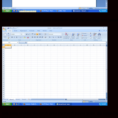
task number 2 dia suruh guna microsoft excel. dia ada bagi satu jadual
task yang terakhir dia suruh guna microsoft power point. dia suruh bu
tiru ayat dia dan ubah ikot kreativiti nak tulis macam mana.