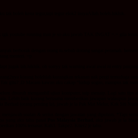
u tak boleh kena tegur,tapi tegur elok2 insyaAllah boleh.hikhik.
yik tgk youtube running man je so aku jawab TAK INGAT =.= gila teruk. 
banyak berborak dengan orang tu.sebab dorang sangat peramah. hensem 
ntang menteri. =p
dapt jugak lah.hikhik. oh sorryy tak warning awal awal ni entry panjang
rang2nya korang bolehlah kurangkan tekanan nak pergi temuduga untuk
Tak gitu? ;D Macam kawan aku cakap “hidup sogan, mampus tak mah
ebelum disuruh mengambil ujian komputer, taip menaip. Lagi satu tips
epala. Lebih baik korang berusaha memberikan jawapan walaupun jawa
 Berhad (orang penting la), jawab je la Pak Mat Melur, Kak Siti Nurh
k menjawab soalan & serius dengan jawatan yang dipohon. *Tapi seri
apa yang aku tahu pasal
Pos Malaysia Berhad
, aku jawab je la bla.
berikan 100% tersasar. Kah3. Takpe2. Kiter2 je tahu.