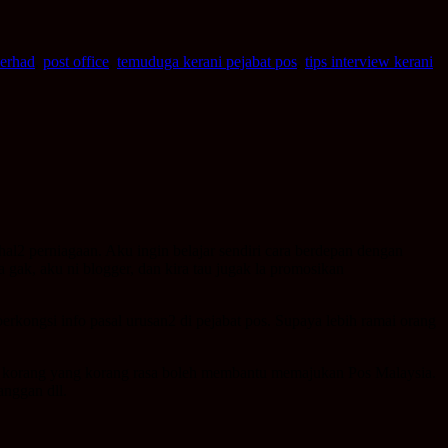
berhad
,
post office
,
temuduga kerani pejabat pos
,
tips interview kerani
al2 perniagaan. Aku ingin belajar sendiri cara berdepan dengan
 gak, aku ni blogger, dan kira tau jugak la promosikan
kongsi info pasal urusan2 di pejabat pos. Supaya lebih ramai orang
han korang yang korang rasa boleh membantu memajukan Pos Malaysia.
anggan dll.