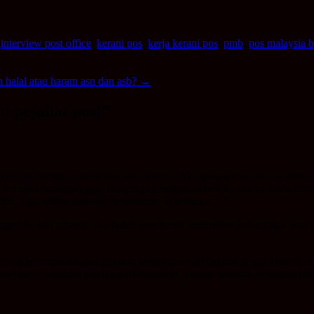
,
interview post office
,
kerani pos
,
kerja kerani pos
,
pmb
,
pos malaysia 
 halal atau haram asn dan asb?
→
i pejabat pos!
”
napa diorang patut ambil aku bekerja. Aku pi la jawab, aku ni minat h
 terpaksa berdepan juga dengan pelanggan. Selain tu, aku pun ada cerita
ernet. Tapi semua dah aku belanjakan. Wakakaka. ;D
oduk, jadi rasanya aku boleh membantu melariskan kot produk atau ber
benar2 berminat dengan jawatan kerani pos dan bagitau je apa kelebi
kena belajar promosi produk/perkhidmatan, pandai menarik perhatian pel