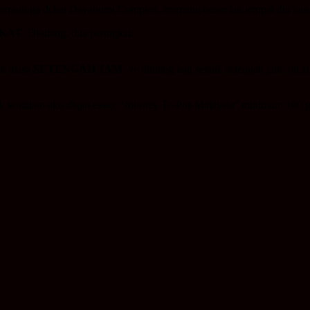
temuduga dekat Dayabumi Complex, memang besar lah tempat dia kan. s
GKAT
. Di ulang. dua peringkat.
lam masa
SETENGAH JAM
.ye diulang lagi sekali. setengah jam. oh 
. semalam aku dapat essay “Journey To Pos Malaysia” minimum 100 pat