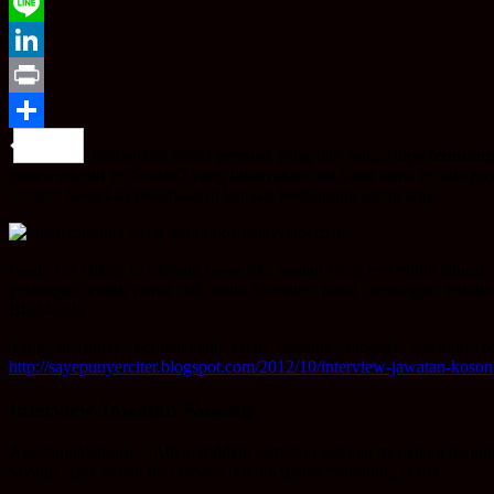
WeChat
Line
LinkedIn
Print
Share
Disebabkan ramai
peminat
yang nak sangat
tips temudug
jumpa seketul je. Soalan2 yang ditanyakan ada yang sama je, ada ju
diorang tawarkan pekerjaan ni kat aku berbanding orang lain.
Pastu, tak cukup tu diorang tanya aku soalan yang berbentuk situas
pelanggan pulak ramai dah mula komplen pasal menunggu terlalu 
Bla.bla.bla..
Yang ni pulak pengalaman salah seorang blogger sewaktu pe
http://sayepunyerciter.blogspot.com/2012/10/interview-jawatan-koson
Interview Jawatan Kosong
Assalamualaikum =)Alhamdulillah semalam selamat menjalani temudu
sayang sejak kakak dah kawen. hikhik*pause*sambung cerita