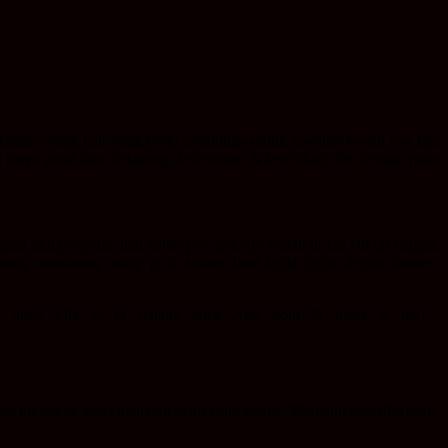
alaman orang lain yang pergi temuduga untuk jawatan kerani pos tapi
anya pasal latar belakang, kelemahan & kelebihan diri, kenapa patut
kan aku penyelia atau ketua pos, pekerja waktu tu tak cukup tangan,
ng santubong cakap pi la tolong buat kerja jugak depan kaunter.
l akak Elly je la senang citer. Aku kopi & pasta je dari :
ada interview kerja memang ayah yang hantar. Memang rasa disayang