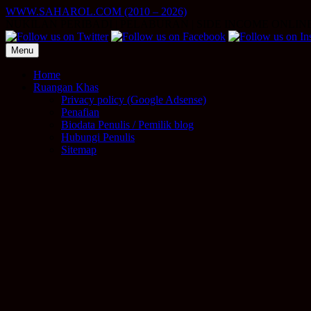
Skip
WWW.SAHAROL.COM (2010 – 2026)
to
NUKILAN PERIBADI | PELABURAN | SIDE INCOME ONLIN
content
Menu
Home
Ruangan Khas
Privacy policy (Google Adsense)
Penafian
Biodata Penulis / Pemilik blog
Hubungi Penulis
Sitemap