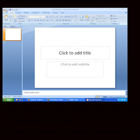
SENANG KAN ? -____-susah wei kalau time tengah nervous. dengan 
Peringkat 2 : ok peringkat kedua ni lah kena temuduga dengan org Pos
Ceritakan latar belakang anda.
Latar belakang ni maksudnya dia suruh korang bagitahu dia nama,umur