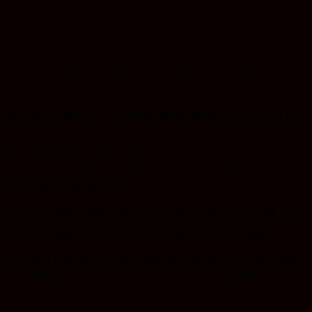
aku ingat sammy velu sorang je. tapi apakan daya dia dah tak jadi
dan cantik belaka,hoho, oh soalan menteri kabinet dia tanya kat aku
. btw terima kasih sudi baca. Tata !
 jawatan ni. Ya, aku tahu perasaan korang. Pergi temuduga ni
u” *mende aku merapu ni*.
 aku untuk korang, walau apapun soalan yang ditanya & korang betul2
pan tu tak betul atau kelakar, contoh orang yang menemuduga korang
aliza ke, Amitabh bachan. Pandai2 korang la. *Study sendiri*
us la, jangan la dengan selamba cakap Pak Mat Melur, tu nak mampus
bla.bla. Ingatkan betul, sekali penemuduga tu pun terangkan kat aku.