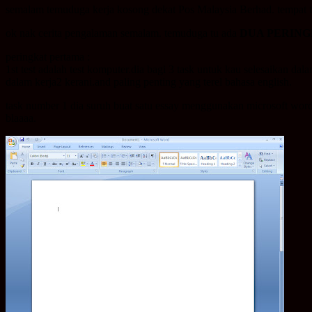
semalam temuduga kerja kosong dekat Pos Malaysia Berhad. tempat 
ok nak cerita pengalaman semalam. temuduga tu ada
DUA PERIN
peringkat pertama :
1st test adalah test komputer.dia bagi 3 task untuk kau selesaikan da
dalam kerja2 kerani.and paling penting yang terel bahasa english.
task number 1 dia suruh buat satu essay menggunakan microsoft word
blaaaa.