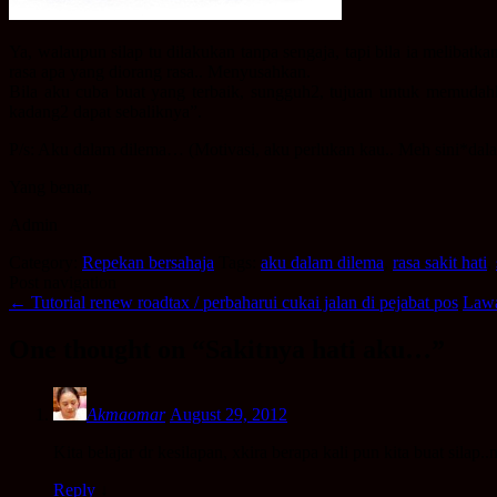
Ya, walaupun silap tu dilakukan tanpa sengaja, tapi bila ia melibat
rasa apa yang diorang rasa.. Menyusahkan.
Bila aku cuba buat yang terbaik, sungguh2, tujuan untuk memudahka
kadang2 dapat sebaliknya”.
P/s: Aku dalam dilema… (Motivasi, aku perlukan kau.. Meh sini*dala
Yang benar,
Admin
Category:
Repekan bersahaja
Tags:
aku dalam dilema
,
rasa sakit hati
,
Post navigation
←
Tutorial renew roadtax / perbaharui cukai jalan di pejabat pos
Lawa
One thought on “
Sakitnya hati aku…
”
Akmaomar
August 29, 2012
Kita belajar dr kesilapan, xkira berapa kali pun kita buat sil
Reply
↓