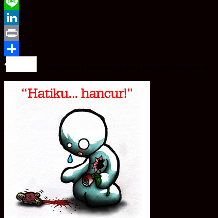
WeChat
Line
LinkedIn
Print
Share
Bukannya sakit disebabkan orang mengata aku tetapi sakit h