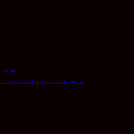
kan orang lain, ia menjadi suatu beban kepada orang tersebut. Maaf ba
n yang lain, tapi akhirnya lain pulak. Menyusahkan orang lain pula
m proses mencari motivasi*)..
sakit hati
k insurans – Ter! Termasuk, tak sengaja!
→
ap..nobody perfect..cuma maybe nxtime more alert dan jgn down 🙂