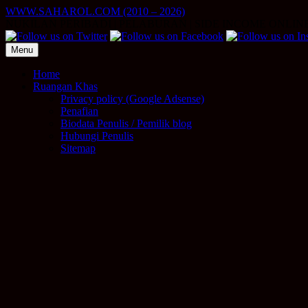
Skip
WWW.SAHAROL.COM (2010 – 2026)
to
NUKILAN PERIBADI | PELABURAN | SIDE INCOME ONLIN
content
Menu
Home
Ruangan Khas
Privacy policy (Google Adsense)
Penafian
Biodata Penulis / Pemilik blog
Hubungi Penulis
Sitemap