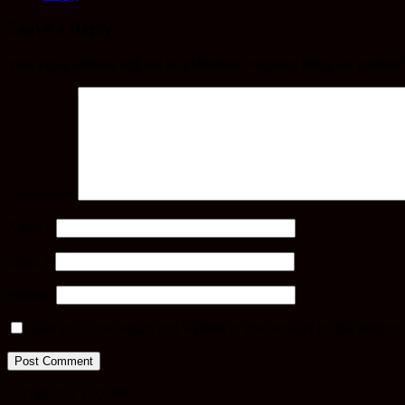
Leave a Reply
Your email address will not be published.
Required fields are marked
Comment
*
Name
*
Email
*
Website
Save my name, email, and website in this browser for the next ti
Cari apa tu? Taip sini!