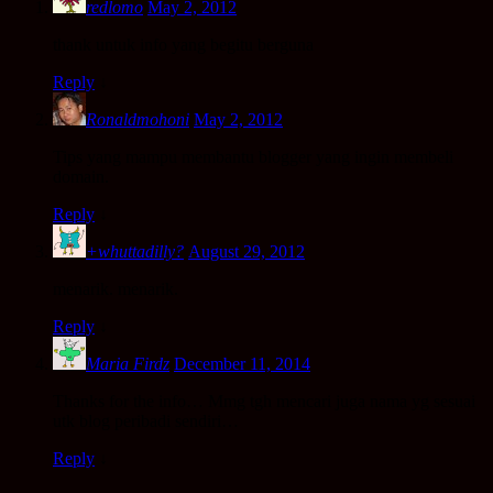
redlomo
May 2, 2012
thank untuk info yang begitu berguna
Reply
↓
Ronaldmohoni
May 2, 2012
Tips yang mampu membantu blogger yang ingin membeli
domain.
Reply
↓
+whuttadilly?
August 29, 2012
menarik. menarik.
Reply
↓
Maria Firdz
December 11, 2014
Thanks for the info… Mmg tgh mencari juga nama yg sesuai
utk blog peribadi sendiri…
Reply
↓