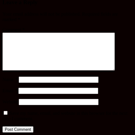
Leave a Reply
Your email address will not be published.
Required fields are
marked
*
Comment
*
Name
*
Email
*
Website
Save my name, email, and website in this browser for the next
time I comment.