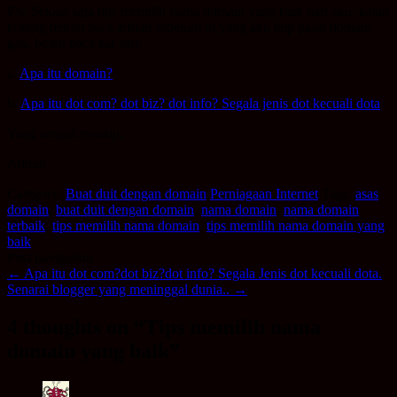
P/s: Sekian saja tips memilih nama domain yang baik dari aku, kalau
korang belum baca artikel sebelum ni yang aku taip pasal domain
gak, boleh baca kat sini:
a.
Apa itu domain?
b.
Apa itu dot com? dot biz? dot info? Segala jenis dot kecuali dota
Yang sengal menaip,
Admin
Category:
Buat duit dengan domain
Perniagaan Internet
Tags:
asas
domain
,
buat duit dengan domain
,
nama domain
,
nama domain
terbaik
,
tips memilih nama domain
,
tips memilih nama domain yang
baik
Post navigation
←
Apa itu dot com?dot biz?dot info? Segala Jenis dot kecuali dota.
Senarai blogger yang meninggal dunia..
→
4 thoughts on “
Tips memilih nama
domain yang baik
”