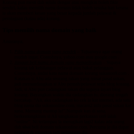
Korang pun mesti dah selalu dengar atau mungkin boleh fikir
sendiri, kalau memilih nama domain tidak boleh sesuka hati kerana
ia akan memberi kesan yang besar kepada jumlah pelawat &
perniagaan (kalau ada) korang.
Tips memilih nama domain yang baik
Antaranya;
Pilih nama domain yang pendek
– Tujuannya agar orang
mudah ingat. Contohnya, yahoo.com atau google.com .
Jangan beli nama domain yang mengelirukan
– Supaya
korang tak kehilangan pelawat atau bakal pelanggan.
Contohnya, andai kata nama domain korang sukanon9.com .
Katakan si Abu ada seorang rakan yang minat pasal sukan,
jadi memandangkan si Abu pernah/pelawat setia blog korang.
Jadi, si Abu pun cadangkan rakan dia supaya layari blog
korang. Bayangkan waktu dia cadangkan tu, diorang tengah
bercakap. “Ali, aku cadangkan ko cek la kat internet, ada satu
blog nama dia sukanonline.com, macam2 info pasal sukan kat
sana, Memang mantop la!”.Nampak kan di sana,
berkemungkinan si Ali sangkakan perkataan on9 ialah
“online”. Ni terlampau la merugikan lagi2 kalau ada orang
dah
tibai
beli domain sukanonline.com. Percuma je dia dapat
pelawat & mungkin jadi pelanggan dia.