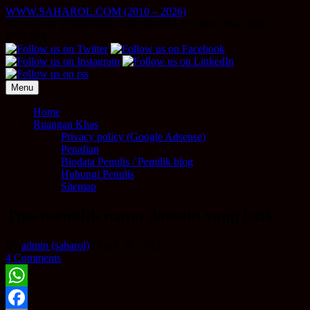
Skip
WWW.SAHAROL.COM (2010 – 2026)
to
NUKILAN PERIBADI | PELABURAN | SIDE INCOME
content
ONLINE
Menu
Home
Ruangan Khas
Privacy policy (Google Adsense)
Penafian
Biodata Penulis / Pemilik blog
Hubungi Penulis
Sitemap
Tips memilih nama domain yang baik
By
admin (saharol)
|
April 30, 2012
4 Comments
WhatsApp