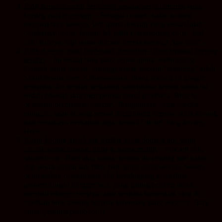
Pilih nama domain berkaitan produk/perkhidmatan yang
korang jual/tawarkan
– Sebagai contoh, kalau korang
menjual baju kebaya, jadi nama domain yang sesuai ialah
bajukebaya.com. Jangan lak pilih keretasorong.com . Jual
baju kebaya, tapi nama domain kereta sorong? Ape kes?;)
Pilih domain yang berbentuk Branding / Bina jenama korang
sendiri
– Ini sesuai bagi yang serius untuk berblogging.
Contoh nama domain menggunakan kaedah “branding” ialah
Smarthusaha.com .Kebiasaannya, orang menaip di google
termasuk diri sendiri perkataan smartusaha kerana nama itu
sudah dikenali dan mempunyai ramai pembaca. Blog tu
berkaitan perniagaan internet. Penggunaan nama sendiri
mungkin agak kurang sesuai bergantung kepada nama korang
dan sebaiknya berkaitan juga dengan “niche” blog korang.
Hehe
Kalau korang masih tak terfikir nama domain apa yang
terbaik untuk korang, guna je nama sendiri
– Macam aku,
saharol.com .Bagi aku, nama domain itu penting tapi kalau
dah susah sangat nak fikir, baik guna nama sendiri. Sebab,
berdasarkan pengalaman aku berblogging & melihat
perkembangan blogger lain, yang paling penting untuk
menjadi blogger berjaya ialah sentiasa kemaskini blog &
pastikan blog korang banyak informasi yang berguna. Baru
ramai
peminat
pembaca!;)