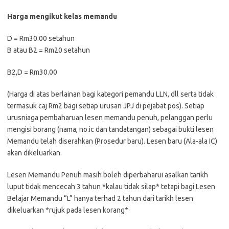
Harga mengikut kelas memandu
D = Rm30.00 setahun
B atau B2 = Rm20 setahun
B2,D = Rm30.00
(Harga di atas berlainan bagi kategori pemandu LLN, dll serta tidak
termasuk caj Rm2 bagi setiap urusan JPJ di pejabat pos). Setiap
urusniaga pembaharuan lesen memandu penuh, pelanggan perlu
mengisi borang (nama, no.ic dan tandatangan) sebagai bukti lesen
Memandu telah diserahkan (Prosedur baru). Lesen baru (Ala-ala IC)
akan dikeluarkan.
Lesen Memandu Penuh masih boleh diperbaharui asalkan tarikh
luput tidak mencecah 3 tahun *kalau tidak silap* tetapi bagi Lesen
Belajar Memandu “L” hanya terhad 2 tahun dari tarikh lesen
dikeluarkan *rujuk pada lesen korang*