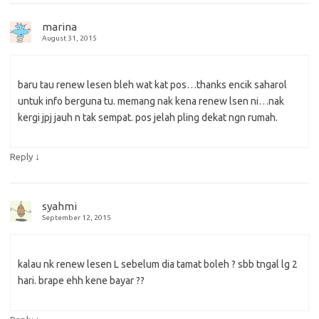
marina
August 31, 2015
baru tau renew lesen bleh wat kat pos…thanks encik saharol
untuk info berguna tu. memang nak kena renew lsen ni…nak
kergi jpj jauh n tak sempat. pos jelah pling dekat ngn rumah.
↓
Reply
syahmi
September 12, 2015
kalau nk renew lesen L sebelum dia tamat boleh ? sbb tngal lg 2
hari. brape ehh kene bayar ??