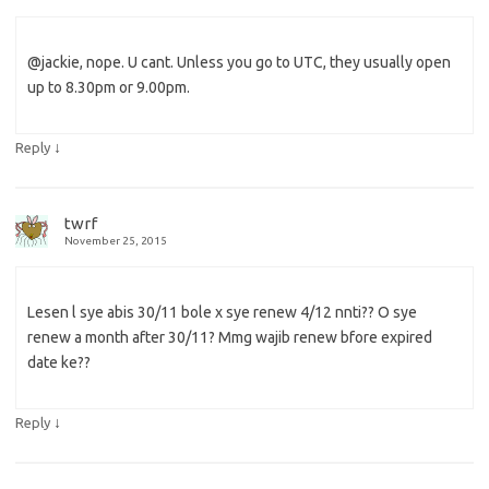
@jackie, nope. U cant. Unless you go to UTC, they usually open
up to 8.30pm or 9.00pm.
↓
Reply
twrf
November 25, 2015
Lesen l sye abis 30/11 bole x sye renew 4/12 nnti?? O sye
renew a month after 30/11? Mmg wajib renew bfore expired
date ke??
↓
Reply