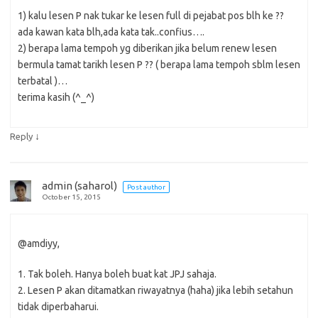
1) kalu lesen P nak tukar ke lesen full di pejabat pos blh ke ??
ada kawan kata blh,ada kata tak..confius….
2) berapa lama tempoh yg diberikan jika belum renew lesen
bermula tamat tarikh lesen P ?? ( berapa lama tempoh sblm lesen
terbatal )…
terima kasih (^_^)
↓
Reply
admin (saharol)
Post author
October 15, 2015
@amdiyy,
1. Tak boleh. Hanya boleh buat kat JPJ sahaja.
2. Lesen P akan ditamatkan riwayatnya (haha) jika lebih setahun
tidak diperbaharui.