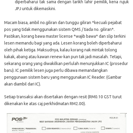
diperbaharui tak sama dengan tarikh lahir pemilik, kena rujuk
JPJ untuk dikemaskini.
Macam biasa, ambil no.giliran dan tunggu giliran *kecuali pejabat
pos yang tidak menggunakan sistem QMS / tiada no. giliran*.
Pastikan, korang bawa master license *wajib bawa* dan slip terkini
lesen memandu bagi yang ada. Lesen korang boleh diperbaharui
oleh pihak ketiga. Maksudnya, kalau korang nak mintak tolong
kakak, abang atau kawan renew-kan pun tak jadi masalah. Tetapi,
sekarang orang yang diwakilkan perlulah menunjukkan IC (prosedur
baru). IC pemilik lesen juga perlu dibawa memandangkan
penggunaan sistem baru yang menggunakan IC Reader. (Gambar
akan diambil dari IC).
Setiap transaksi akan disertakan dengan resit (RM0.10 GST turut
dikenakan ke atas caj perkhidmatan RM2.00).