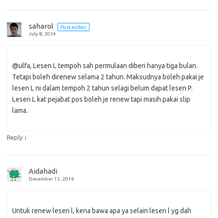
saharol
Post author
July 8, 2014
@ulfa, Lesen L tempoh sah permulaan diberi hanya tiga bulan.
Tetapi boleh direnew selama 2 tahun. Maksudnya boleh pakai je
lesen L ni dalam tempoh 2 tahun selagi belum dapat lesen P.
Lesen L kat pejabat pos boleh je renew tapi masih pakai slip
lama.
↓
Reply
Aidahadi
December 13, 2016
Untuk renew lesen l, kena bawa apa ya selain lesen l yg dah