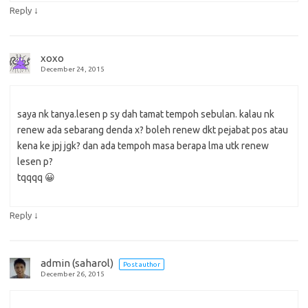
↓
Reply
xoxo
December 24, 2015
saya nk tanya.lesen p sy dah tamat tempoh sebulan. kalau nk
renew ada sebarang denda x? boleh renew dkt pejabat pos atau
kena ke jpj jgk? dan ada tempoh masa berapa lma utk renew
lesen p?
tqqqq 😀
↓
Reply
admin (saharol)
Post author
December 26, 2015