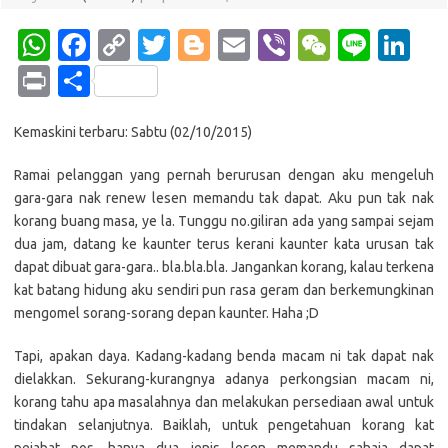
W
Fa
C
T
Bl
E
Vi
W
Li
Li
h
c
o
w
o
m
b
e
n
n
Pr
S
at
e
p
it
g
ail
er
C
e
k
in
h
s
b
y
te
g
h
e
Kemaskini terbaru: Sabtu (02/10/2015)
t
ar
A
o
Li
r
er
at
dI
e
Ramai pelanggan yang pernah berurusan dengan aku mengeluh
p
o
n
n
gara-gara nak renew lesen memandu tak dapat. Aku pun tak nak
korang buang masa, ye la. Tunggu no.giliran ada yang sampai sejam
p
k
k
dua jam, datang ke kaunter terus kerani kaunter kata urusan tak
dapat dibuat gara-gara.. bla.bla.bla. Jangankan korang, kalau terkena
kat batang hidung aku sendiri pun rasa geram dan berkemungkinan
mengomel sorang-sorang depan kaunter. Haha ;D
Tapi, apakan daya. Kadang-kadang benda macam ni tak dapat nak
dielakkan. Sekurang-kurangnya adanya perkongsian macam ni,
korang tahu apa masalahnya dan melakukan persediaan awal untuk
tindakan selanjutnya. Baiklah, untuk pengetahuan korang kat