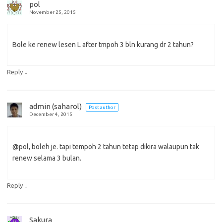
pol
November 25, 2015
Bole ke renew lesen L after tmpoh 3 bln kurang dr 2 tahun?
↓
Reply
admin (saharol)
Post author
December 4, 2015
@pol, boleh je. tapi tempoh 2 tahun tetap dikira walaupun tak
renew selama 3 bulan.
↓
Reply
Sakura