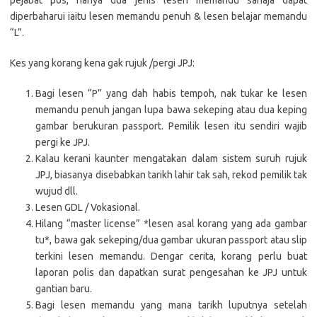
pejabat pos, hanya dua jenis lesen memandu sahaja dapat
diperbaharui iaitu lesen memandu penuh & lesen belajar memandu
“L”.
Kes yang korang kena gak rujuk /pergi JPJ:
Bagi lesen “P” yang dah habis tempoh, nak tukar ke lesen
memandu penuh jangan lupa bawa sekeping atau dua keping
gambar berukuran passport. Pemilik lesen itu sendiri wajib
pergi ke JPJ.
Kalau kerani kaunter mengatakan dalam sistem suruh rujuk
JPJ, biasanya disebabkan tarikh lahir tak sah, rekod pemilik tak
wujud dll.
Lesen GDL / Vokasional.
Hilang “master license” *lesen asal korang yang ada gambar
tu*, bawa gak sekeping/dua gambar ukuran passport atau slip
terkini lesen memandu. Dengar cerita, korang perlu buat
laporan polis dan dapatkan surat pengesahan ke JPJ untuk
gantian baru.
Bagi lesen memandu yang mana tarikh luputnya setelah