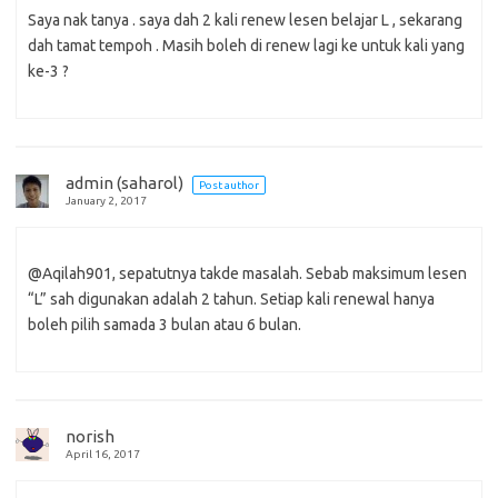
Saya nak tanya . saya dah 2 kali renew lesen belajar L , sekarang
dah tamat tempoh . Masih boleh di renew lagi ke untuk kali yang
ke-3 ?
admin (saharol)
Post author
January 2, 2017
@Aqilah901, sepatutnya takde masalah. Sebab maksimum lesen
“L” sah digunakan adalah 2 tahun. Setiap kali renewal hanya
boleh pilih samada 3 bulan atau 6 bulan.
norish
April 16, 2017