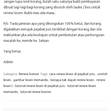
Jangan lupa resit korang, itulah satu-satunya bukti pembayaran
dibuat lagi-lagi bagi korang yang disuruh oleh tauke / bos untuk
renew lesen. Bukti mau ada maaa..
P/s: Tiada jaminan apa yang dikongsikan 100% betul, dan korang
digalakkan merujuk pejabat pos terdekat dengan korang dan sila
maklumkan jika ada kesilapan untuk pembetulan atau perkongsian
masalah ke, mende ke. Sekian.
Yang benar,
Admin
Category:
Renew license
Tags:
cara renew lesen di pejabat pos
,
contoh
lesen
,
gambar lesen memandu
,
kenapa tak dapat renew lesen
,
renew
lesen l
,
tutorial renew lesen di pejabat pos
,
tutorial renew lesen
memandu
,
tutorial renew license