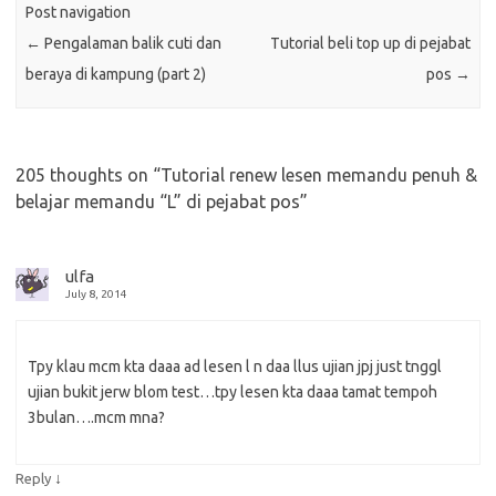
Post navigation
←
Pengalaman balik cuti dan
Tutorial beli top up di pejabat
beraya di kampung (part 2)
pos
→
205 thoughts on “
Tutorial renew lesen memandu penuh &
belajar memandu “L” di pejabat pos
”
ulfa
July 8, 2014
Tpy klau mcm kta daaa ad lesen l n daa llus ujian jpj just tnggl
ujian bukit jerw blom test…tpy lesen kta daaa tamat tempoh
3bulan….mcm mna?
↓
Reply