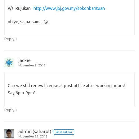
P/s: Rujukan :
http://www.jpj.gov.my/sokonbantuan
oh ye, sama-sama. 😀
↓
Reply
jackie
November 9, 2015
Can we still renew license at post office after working hours?
Say 6pm-9pm?
↓
Reply
admin (saharol)
Post author
November 21, 2015