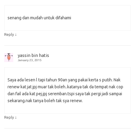
senang dan mudah untuk difahami
↓
Reply
yassin bin hatis
January 23, 2015
Saya ada lesen l tapi tahun 90an yang pakai kerta s putih. Nak
renew kat jat jpj muar tak boleh..katanya tak da tempat nak cop
dan fail ada kat pej.jpj seremban.tspi saya tak pergi jadi sampai
sekarang.nak tanya boleh tak sya renew.
↓
Reply