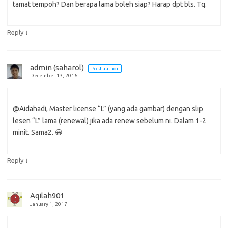
tamat tempoh? Dan berapa lama boleh siap? Harap dpt bls. Tq.
↓
Reply
admin (saharol)
Post author
December 13, 2016
@Aidahadi, Master license “L” (yang ada gambar) dengan slip
lesen “L” lama (renewal) jika ada renew sebelum ni. Dalam 1-2
minit. Sama2. 😀
↓
Reply
Aqilah901
January 1, 2017