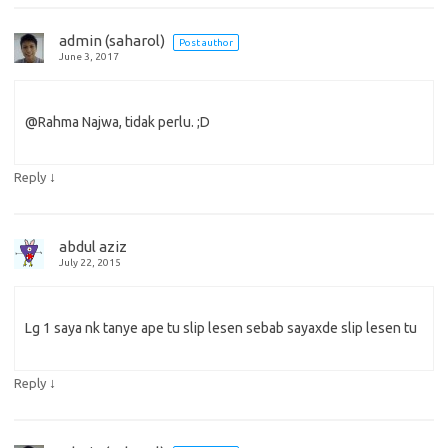
admin (saharol)
Post author
June 3, 2017
@Rahma Najwa, tidak perlu. ;D
↓
Reply
abdul aziz
July 22, 2015
Lg 1 saya nk tanye ape tu slip lesen sebab sayaxde slip lesen tu
↓
Reply