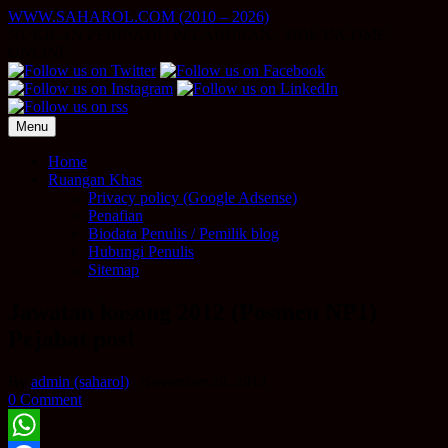
Skip
WWW.SAHAROL.COM (2010 – 2026)
to
NUKILAN PERIBADI | PELABURAN | SIDE INCOME
content
ONLINE
Menu
Home
Ruangan Khas
Privacy policy (Google Adsense)
Penafian
Biodata Penulis / Pemilik blog
Hubungi Penulis
Sitemap
Jawatan kosong 2012 (Posmen NP1)
Pejabat pos!
By
admin (saharol)
|
November 20, 2012
0 Comment