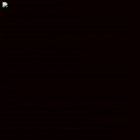
Jawatan kosong Posmen 2012 (Gred NP1)
Permohonan adalah dipelawa daripada warganegara Malaysia yang
berkelayakan untuk mengisi kekosongan jawatan berikut di Pos
Malayia Berhad Sarawak.
1. Jawatan : Posmen (NP 1) – Secara tetap
2. Kekosongan : Ikut keperluan semasa
3. Tanggagaji : NP 1 (Rm800-Rm1700)
4. Syarat-syarat kelayakan memohon:
Calon-calon bagi lantikan hendaklah memiliki kelayakan seperti
berikut:
– Lelaki
– Berumur tidak kurang daripada 18 tahun dan tidak melebihi 30
tahun.
– Lulus Penilaian Menengah Rendah (PMR) / SRP atau yang
diiktiraf setaraf dengannya dan mempunyai Sijil Pelajaran Malaysia
(SPM) atau yang diiktiraf setaraf dengannya.
– Keutamaan diberi kepada calon yang memiliki lesen memandu
kelas B2/D/E/E1/E2/F/G yang dikeluarkan oleh Jabatan
Pengangkutan Jalan (JPJ) serta aktif dalam sukan mewakili