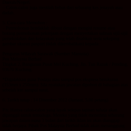
Daerah/Negeri.
– Calon-calon juga mestilah bebas dari sebarang kes jenayah atau
dadah.
5. Cara-cara Memohon :
– Permohonan hendaklah dibuat dengan mengisi resume atau
borang permohonan pekerjaan dengan menyertakan salinan sijil-sijil
persekolahan dan kelayakan yang telah disahkan serta sekeping
gambar ukuran pasport (tidak dikembalikan) kepada:
Pengurus Wilayah Sarawak (Sumber Manusia)
Pos Malaysia Berhad
Tingkat 2, Bangunan Pusat Mel Kuching, Jln. Tun Razak / Pending,
93670 Kuching.
*Digalakkan guna Poslaju atau sampul pos ekspress berukuran
(353mm x 250mm). Sila nyatakan jawatan dipohon di bahagian atas
sebelah kiri sampul surat.
6. Tarikh tutup : 14 Disember 2012 (Jumaat, 5.00 petang)
P/s: Hanya calon-calon yang layak selepas tapisan sahaja akan
dipanggil untuk temuduga. Mereka yang tidak menerima sebarang
jawapan dalam masa 3 bulan dari tarikh iklan ini akan dianggap
tidak berjaya. Pihak Pos Malaysia Berhad tidak akan menanggung
perbelanjaan untuk menghadiri temuduga ini.