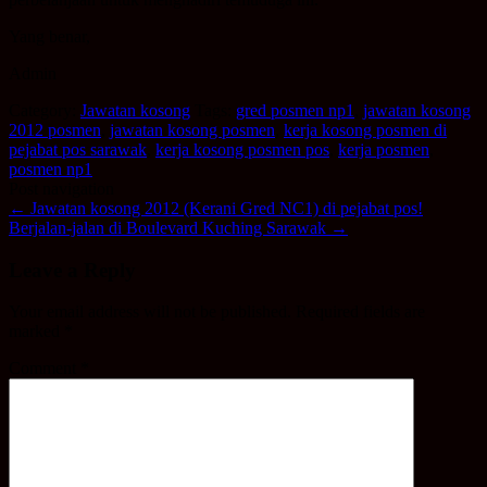
Yang benar,
Admin
Category:
Jawatan kosong
Tags:
gred posmen np1
,
jawatan kosong
2012 posmen
,
jawatan kosong posmen
,
kerja kosong posmen di
pejabat pos sarawak
,
kerja kosong posmen pos
,
kerja posmen
,
posmen np1
Post navigation
←
Jawatan kosong 2012 (Kerani Gred NC1) di pejabat pos!
Berjalan-jalan di Boulevard Kuching Sarawak
→
Leave a Reply
Your email address will not be published.
Required fields are
marked
*
Comment
*