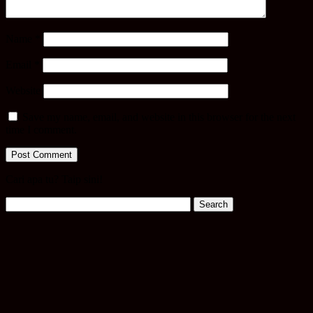
Name
*
Email
*
Website
Save my name, email, and website in this browser for the next
time I comment.
Cari apa tu? Taip sini!