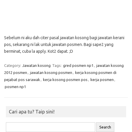
Sebelum ni aku dah citer pasal jawatan kosong bagi jawatan kerani
pos, sekarang ni lak untuk jawatan posmen. Bagi sape2 yang
berminat, cuba la apply. Kot2 dapat. ;D
Category:
Jawatan kosong
Tags:
gred posmen np1
,
jawatan kosong
2012 posmen
,
jawatan kosong posmen
,
kerja kosong posmen di
pejabat pos sarawak
,
kerja kosong posmen pos
,
kerja posmen
,
posmen np1
Cari apa tu? Taip sini!