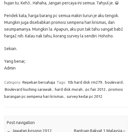
hujan tu. Keh3.. Hahaha, Jangan percaya ini semua. Tahyul je. 😀
Pendek kata, harga barang pc semua makin turun je aku tengok.
Mungkin juga disebabkan promosi sempena hari krismas, dan
seumpamanya. Mungkin la. Apapun, aku pun tak tahu sangat bab2
harga2 nih. Kalau nak tahu, korang survey la sendiri. Hohoho.
Sekian.
Yang benar,
Admin
Category:
Repekan bersahaja
Tags:
1tb hard disk rm279
,
boulevard
,
Boulevard kuching sarawak
,
hard disk murah
,
pc fair 2012
,
promosi
barangan pc sempena hari krismas
,
survey kedai pc 2012
Post navigation
←
Jawatan kosong 2012
Bantuan Rakyat 1 Malaysia –