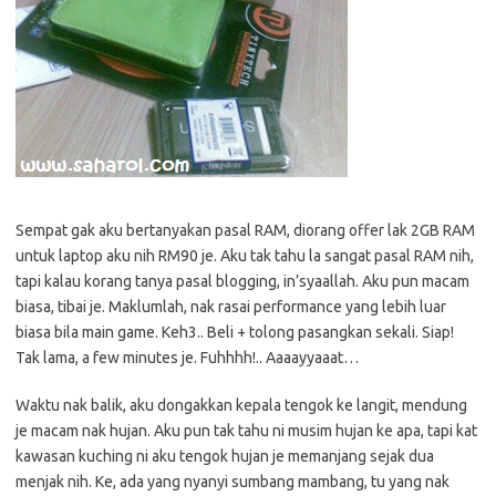
Sempat gak aku bertanyakan pasal RAM, diorang offer lak 2GB RAM
untuk laptop aku nih RM90 je. Aku tak tahu la sangat pasal RAM nih,
tapi kalau korang tanya pasal blogging, in’syaallah. Aku pun macam
biasa, tibai je. Maklumlah, nak rasai performance yang lebih luar
biasa bila main game. Keh3.. Beli + tolong pasangkan sekali. Siap!
Tak lama, a few minutes je. Fuhhhh!.. Aaaayyaaat…
Waktu nak balik, aku dongakkan kepala tengok ke langit, mendung
je macam nak hujan. Aku pun tak tahu ni musim hujan ke apa, tapi kat
kawasan kuching ni aku tengok hujan je memanjang sejak dua
menjak nih. Ke, ada yang nyanyi sumbang mambang, tu yang nak