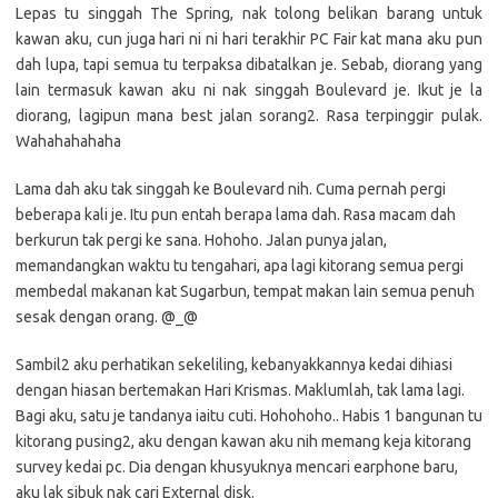
Lepas tu singgah The Spring, nak tolong belikan barang untuk
kawan aku, cun juga hari ni ni hari terakhir PC Fair kat mana aku pun
dah lupa, tapi semua tu terpaksa dibatalkan je. Sebab, diorang yang
lain termasuk kawan aku ni nak singgah Boulevard je. Ikut je la
diorang, lagipun mana best jalan sorang2. Rasa terpinggir pulak.
Wahahahahaha
Lama dah aku tak singgah ke Boulevard nih. Cuma pernah pergi
beberapa kali je. Itu pun entah berapa lama dah. Rasa macam dah
berkurun tak pergi ke sana. Hohoho. Jalan punya jalan,
memandangkan waktu tu tengahari, apa lagi kitorang semua pergi
membedal makanan kat Sugarbun, tempat makan lain semua penuh
sesak dengan orang. @_@
Sambil2 aku perhatikan sekeliling, kebanyakkannya kedai dihiasi
dengan hiasan bertemakan Hari Krismas. Maklumlah, tak lama lagi.
Bagi aku, satu je tandanya iaitu cuti. Hohohoho.. Habis 1 bangunan tu
kitorang pusing2, aku dengan kawan aku nih memang keja kitorang
survey kedai pc. Dia dengan khusyuknya mencari earphone baru,
aku lak sibuk nak cari External disk.