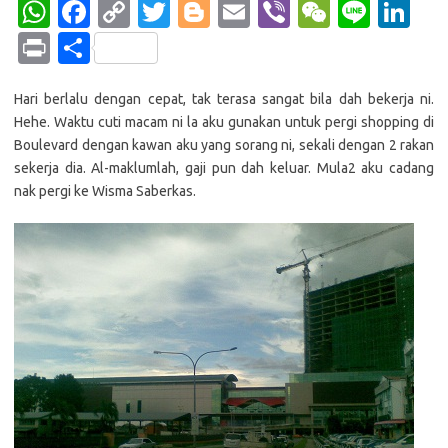
W
Fa
C
T
Bl
E
Vi
W
Li
Li
h
c
o
w
o
m
b
e
n
n
Pr
S
at
e
p
it
g
ail
er
C
e
k
in
h
s
b
y
te
g
h
e
Hari berlalu dengan cepat, tak terasa sangat bila dah bekerja ni.
t
ar
Hehe. Waktu cuti macam ni la aku gunakan untuk pergi shopping di
A
o
Li
r
er
at
dI
e
Boulevard dengan kawan aku yang sorang ni, sekali dengan 2 rakan
p
o
n
n
sekerja dia. Al-maklumlah, gaji pun dah keluar. Mula2 aku cadang
nak pergi ke Wisma Saberkas.
p
k
k