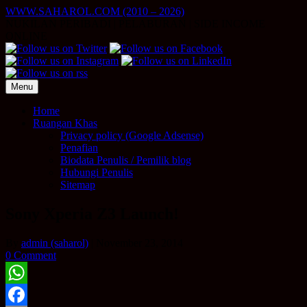
Skip
WWW.SAHAROL.COM (2010 – 2026)
to
NUKILAN PERIBADI | PELABURAN | SIDE INCOME
content
ONLINE
Menu
Home
Ruangan Khas
Privacy policy (Google Adsense)
Penafian
Biodata Penulis / Pemilik blog
Hubungi Penulis
Sitemap
Sony Xperia Z3 Launch!
By
admin (saharol)
|
November 23, 2014
0 Comment
WhatsApp