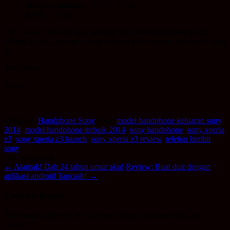
Memori dalaman
– 16 @ 32 GB
RAM
– 3 GB
P/s: Pendek kata dari aku, keluaran kali ni memang terbaik dari
ladang la. Jadi, apa lagi. Penat dah aku tulis pasal ni, bak la sini satu!
;D
Yang benar,
Admin
Category:
Handphone Sony
Tags:
model handphone keluaran sony
2014
,
model handphone terbaik 2014
,
sony handphone
,
sony xperia
z3
,
sony xperia z3 launch
,
sony xperia z3 review
,
telefon bimbit
sony
Post navigation
←
Alamak! Dah 24 tahun umur aku!
Review: Buat duit dengan
aplikasi android Tapcash!
→
Leave a Reply
Your email address will not be published.
Required fields are
marked
*