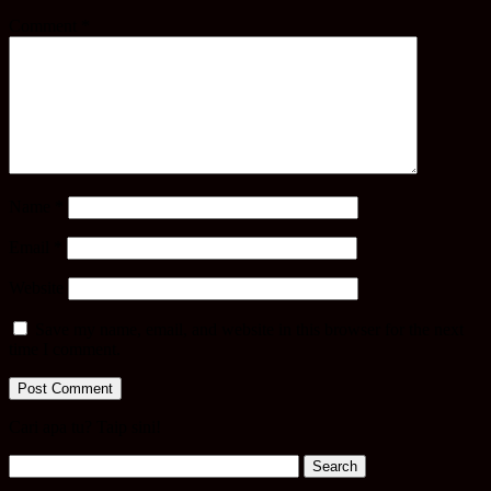
Comment
*
Name
*
Email
*
Website
Save my name, email, and website in this browser for the next
time I comment.
Cari apa tu? Taip sini!