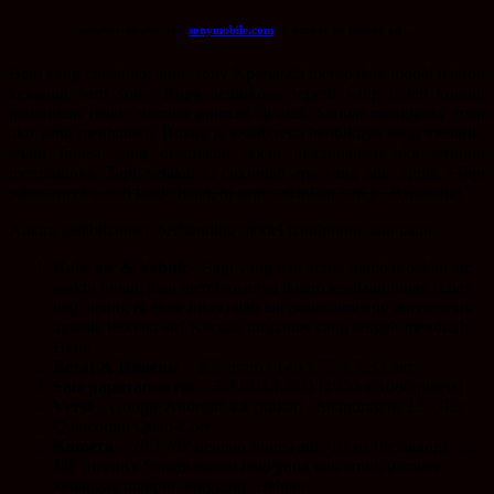
gambar diculik dari
sonymobile.com
& ditukar ke bentuk gif…
Bagi yang masih tak tahu, sony Xperia Z3 merupakan model telefon
keluaran baru sony. Rupa bentuknya seperti yang boleh korang
perhatikan dalam gambar animasi di atas. Sangat menggoda iman
aku yang melihatnya. Bukan je sebab reka bentuknya yang menarik,
tetapi fungsi yang disertakan sekali membuatkan aku teringin
memilikinya. Tapi, setakat ni cukuplah apa yang ada. Hehe.
(Tapi
sebenarnya sebab takde bajet, tu ayat sedapkan hati je. Bwahaha)
Antara kelebihannya berbanding model handphone lain ialah:
Kalis air & habuk
– Bagi yang nak ambil gambar dalam air,
waktu hujan, atau membawanya dalam keadaan hujan (khas
bagi abang & akak biker) dah tak perlu bimbang ianya rosak
apabila terkena air! Kecuali air panas yang tengah mendidih..
Hehe
Berat & Dimensi
– 152 gram / 146 x 72 x 7.33 mm
Saiz paparan skrin
– 5.2 FULL HD (1920 x 1080 pixels)
Versi
– Google Android 4.4 (kitkat) / Snapdragon 2.5 GHz
Qualcomm Quad-Core
Kamera
– 20.7 MP dengan fungsi auto focus (belakang). 2.2
MP (depan). Sangat sesuai bagi yang nak ambil gambar
kenangan ataupun vlogging. Hehehe