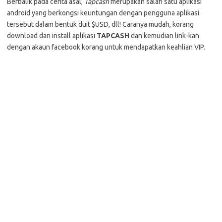
Berbalik pada cerita asal,
Tapcash
merupakan salah satu aplikasi
e
n
a
android yang berkongsi keuntungan dengan pengguna aplikasi
d
t
r
tersebut dalam bentuk duit $USD, dll! Caranya mudah, korang
I
e
download dan install aplikasi
TAPCASH
dan kemudian link-kan
dengan akaun facebook korang untuk mendapatkan keahlian VIP.
n