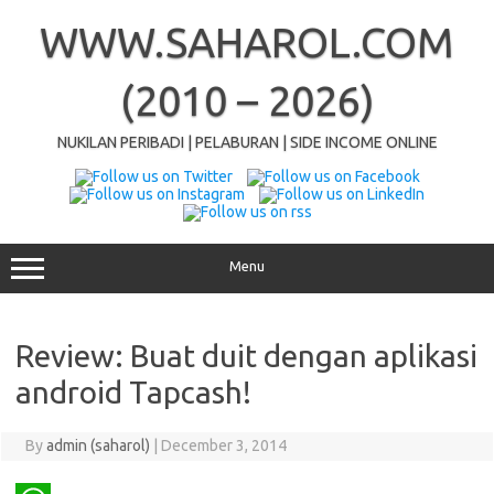
Skip
to
WWW.SAHAROL.COM
content
(2010 – 2026)
NUKILAN PERIBADI | PELABURAN | SIDE INCOME ONLINE
Menu
Review: Buat duit dengan aplikasi
android Tapcash!
By
admin (saharol)
|
December 3, 2014