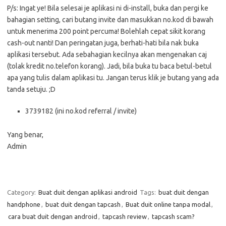
P/s: Ingat ye! Bila selesai je aplikasi ni di-install, buka dan pergi ke
bahagian setting, cari butang invite dan masukkan no.kod di bawah
untuk menerima 200 point percuma! Bolehlah cepat sikit korang
cash-out nanti! Dan peringatan juga, berhati-hati bila nak buka
aplikasi tersebut. Ada sebahagian kecilnya akan mengenakan caj
(tolak kredit no.telefon korang). Jadi, bila buka tu baca betul-betul
apa yang tulis dalam aplikasi tu. Jangan terus klik je butang yang ada
tanda setuju. ;D
3739182 (ini no.kod referral / invite)
Yang benar,
Admin
Category:
Buat duit dengan aplikasi android
Tags:
buat duit dengan
handphone
,
buat duit dengan tapcash
,
Buat duit online tanpa modal
,
cara buat duit dengan android
,
tapcash review
,
tapcash scam?