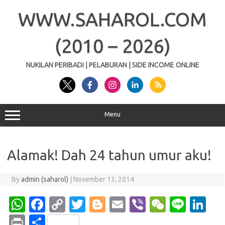
Skip
to
WWW.SAHAROL.COM
content
(2010 – 2026)
NUKILAN PERIBADI | PELABURAN | SIDE INCOME ONLINE
Menu
Alamak! Dah 24 tahun umur aku!
By
admin (saharol)
|
November 13, 2014
W
Fa
C
T
Bl
E
Vi
W
Li
Li
h
c
o
w
o
m
b
e
n
n
Pr
S