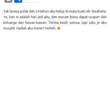
at
e
p
it
g
ail
er
C
e
k
in
h
s
b
y
te
g
h
e
Tak terasa pulak dah 24 tahun aku hidup di muka bumi nih. Bwahaha.
t
ar
Ya, hari ni adalah hari jadi aku, dan macam biasa dapat ucapan dari
A
o
Li
r
er
at
dI
e
keluarga dan kawan-kawan. Terima kasih semua, tapi satu je aku
p
o
n
n
musykil. Hadiah aku maner? Heheh.
p
k
k