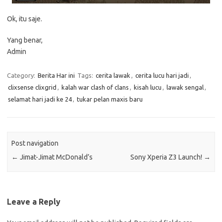
Ok, itu saje.
Yang benar,
Admin
Category:
Berita Har ini
Tags:
cerita lawak
,
cerita lucu hari jadi
,
clixsense clixgrid
,
kalah war clash of clans
,
kisah lucu
,
lawak sengal
,
selamat hari jadi ke 24
,
tukar pelan maxis baru
Post navigation
←
Jimat-Jimat McDonald’s
Sony Xperia Z3 Launch!
→
Leave a Reply