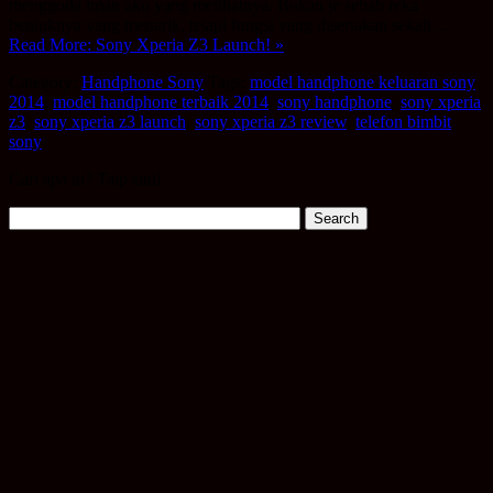
menggoda iman aku yang melihatnya. Bukan je sebab reka
bentuknya yang menarik, tetapi fungsi yang disertakan sekali…
Read More: Sony Xperia Z3 Launch! »
Category:
Handphone Sony
Tags:
model handphone keluaran sony
2014
,
model handphone terbaik 2014
,
sony handphone
,
sony xperia
z3
,
sony xperia z3 launch
,
sony xperia z3 review
,
telefon bimbit
sony
Cari apa tu? Taip sini!