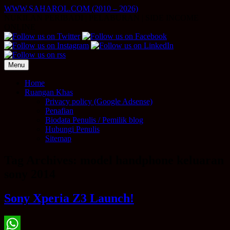
Skip
WWW.SAHAROL.COM (2010 – 2026)
to
NUKILAN PERIBADI | PELABURAN | SIDE INCOME
content
ONLINE
Menu
Home
Ruangan Khas
Privacy policy (Google Adsense)
Penafian
Biodata Penulis / Pemilik blog
Hubungi Penulis
Sitemap
Tag Archives:
model handphone keluaran
sony 2014
Sony Xperia Z3 Launch!