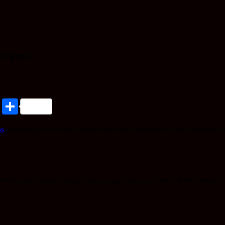
t pos!
nkedIn
Print
Share
os
, sekarang ni lak untuk jawatan posmen. Bagi sape2 yang berminat, cu
rkelayakan untuk mengisi kekosongan jawatan berikut di Pos Malayi