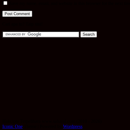
Save my name, email, and website in this browser for the next ti
Cari apa tu? Taip sini!
Hakcipta Terpelihara www.saharol.com (2010 - 2026)
Iconic One
Theme | Powered by
Wordpress