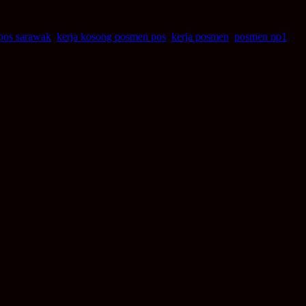
 pos sarawak
,
kerja kosong posmen pos
,
kerja posmen
,
posmen np1