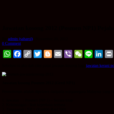
Jawatan kosong 2012 (Posmen NP1) Pejaba
By
admin (saharol)
|
November 20, 2012
0 Comment
WhatsApp
Facebook
Copy
Twitter
Blogger
Email
Viber
WeChat
Line
Li
Link
Sebelum ni aku dah citer pasal jawatan kosong bagi
jawatan kerani p
Jawatan kosong Posmen 2012 (Gred NP1)
Permohonan adalah dipelawa daripada warganegara Malaysia yang be
1. Jawatan : Posmen (NP 1) – Secara tetap
2. Kekosongan : Ikut keperluan semasa
3. Tanggagaji : NP 1 (Rm800-Rm1700)
4. Syarat-syarat kelayakan memohon: