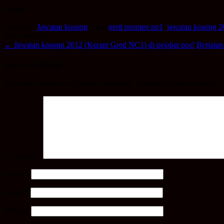
Admin
Category:
Jawatan kosong
Tags:
gred posmen np1
,
jawatan kosong 
Post navigation
←
Jawatan kosong 2012 (Kerani Gred NC1) di pejabat pos!
Berjala
Leave a Reply
Your email address will not be published.
Required fields are marked
Comment
*
Name
*
Email
*
Website