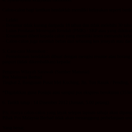
Calon-calon bagi lantikan hendaklah memiliki kelayakan seperti berik
– Lelaki
– Berumur tidak kurang daripada 18 tahun dan tidak melebihi 30 tahu
– Lulus Penilaian Menengah Rendah (PMR) / SRP atau yang diiktiraf 
– Keutamaan diberi kepada calon yang memiliki lesen memandu kelas
– Calon-calon juga mestilah bebas dari sebarang kes jenayah atau dad
5. Cara-cara Memohon :
– Permohonan hendaklah dibuat dengan mengisi resume atau borang pe
pasport (tidak dikembalikan) kepada:
Pengurus Wilayah Sarawak (Sumber Manusia)
Pos Malaysia Berhad
Tingkat 2, Bangunan Pusat Mel Kuching, Jln. Tun Razak / Pending,
*Digalakkan guna Poslaju atau sampul pos ekspress berukuran (353mm
6. Tarikh tutup : 14 Disember 2012 (Jumaat, 5.00 petang)
P/s: Hanya calon-calon yang layak selepas tapisan sahaja akan dipan
Pihak Pos Malaysia Berhad tidak akan menanggung perbelanjaan unt
Yang benar,