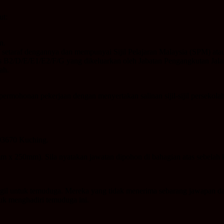
ut:
n.
setaraf dengannya dan mempunyai Sijil Pelajaran Malaysia (SPM) atau 
 B2/D/E/E1/E2/F/G yang dikeluarkan oleh Jabatan Pengangkutan Jalan 
ah.
rmohonan pekerjaan dengan menyertakan salinan sijil-sijil persekola
 93670 Kuching.
 x 250mm). Sila nyatakan jawatan dipohon di bahagian atas sebelah ki
ggil untuk temuduga. Mereka yang tidak menerima sebarang jawapan dala
uk menghadiri temuduga ini.