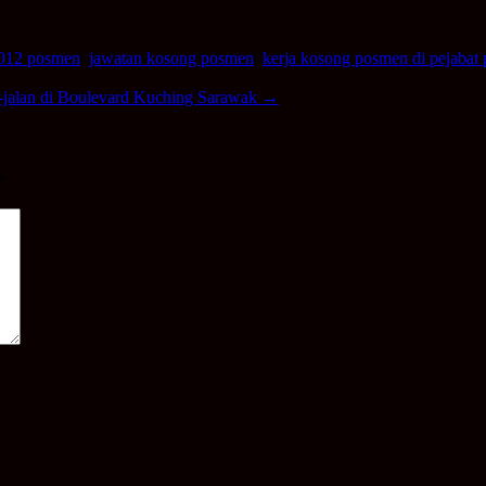
2012 posmen
,
jawatan kosong posmen
,
kerja kosong posmen di pejabat
n-jalan di Boulevard Kuching Sarawak
→
*