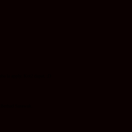
ba la apply. Kot2 dapat. ;D
a Berhad Sarawak.