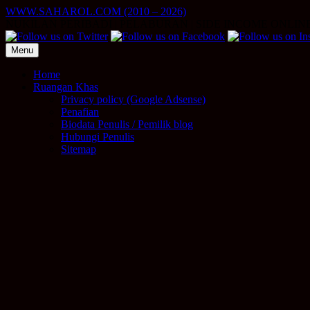
Skip
WWW.SAHAROL.COM (2010 – 2026)
to
NUKILAN PERIBADI | PELABURAN | SIDE INCOME ONLIN
content
Menu
Home
Ruangan Khas
Privacy policy (Google Adsense)
Penafian
Biodata Penulis / Pemilik blog
Hubungi Penulis
Sitemap