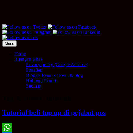
Menu
Home
Ruangan Khas
Privacy policy (Google Adsense)
Penafian
Biodata Penulis / Pemilik blog
Hubungi Penulis
Sitemap
Tag Archives:
tunetalk
Tutorial beli top up di pejabat pos