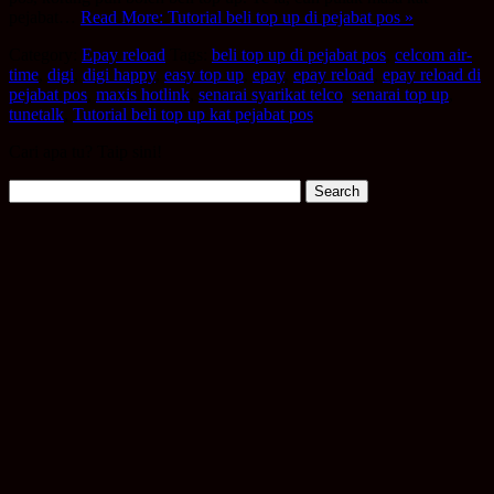
pejabat…
Read More: Tutorial beli top up di pejabat pos »
Category:
Epay reload
Tags:
beli top up di pejabat pos
,
celcom air-
time
,
digi
,
digi happy
,
easy top up
,
epay
,
epay reload
,
epay reload di
pejabat pos
,
maxis hotlink
,
senarai syarikat telco
,
senarai top up
,
tunetalk
,
Tutorial beli top up kat pejabat pos
Cari apa tu? Taip sini!