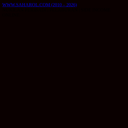
Skip
WWW.SAHAROL.COM (2010 – 2026)
to
NUKILAN PERIBADI | PELABURAN | SIDE INCOME
content
ONLINE