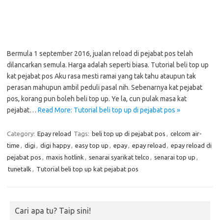
Bermula 1 september 2016, jualan reload di pejabat pos telah
dilancarkan semula. Harga adalah seperti biasa. Tutorial beli top up
kat pejabat pos Aku rasa mesti ramai yang tak tahu ataupun tak
perasan mahupun ambil peduli pasal nih. Sebenarnya kat pejabat
pos, korang pun boleh beli top up. Ye la, cun pulak masa kat
pejabat…
Read More: Tutorial beli top up di pejabat pos »
Category:
Epay reload
Tags:
beli top up di pejabat pos
,
celcom air-
time
,
digi
,
digi happy
,
easy top up
,
epay
,
epay reload
,
epay reload di
pejabat pos
,
maxis hotlink
,
senarai syarikat telco
,
senarai top up
,
tunetalk
,
Tutorial beli top up kat pejabat pos
Cari apa tu? Taip sini!