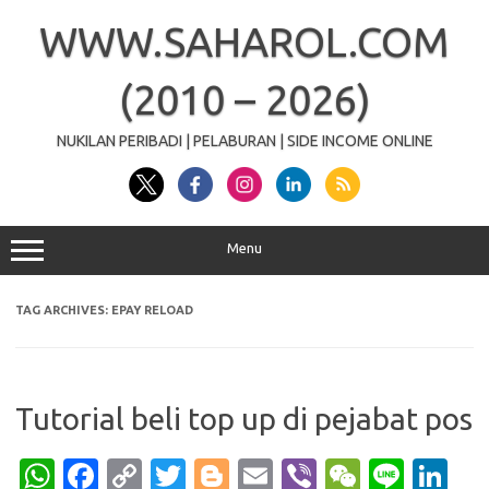
Skip
to
WWW.SAHAROL.COM
content
(2010 – 2026)
NUKILAN PERIBADI | PELABURAN | SIDE INCOME ONLINE
Menu
TAG ARCHIVES:
EPAY RELOAD
Tutorial beli top up di pejabat pos
W
Fa
C
T
Bl
E
Vi
W
Li
Li