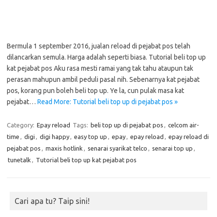
Bermula 1 september 2016, jualan reload di pejabat pos telah
dilancarkan semula. Harga adalah seperti biasa. Tutorial beli top up
kat pejabat pos Aku rasa mesti ramai yang tak tahu ataupun tak
perasan mahupun ambil peduli pasal nih. Sebenarnya kat pejabat
pos, korang pun boleh beli top up. Ye la, cun pulak masa kat
pejabat…
Read More: Tutorial beli top up di pejabat pos »
Category:
Epay reload
Tags:
beli top up di pejabat pos
,
celcom air-
time
,
digi
,
digi happy
,
easy top up
,
epay
,
epay reload
,
epay reload di
pejabat pos
,
maxis hotlink
,
senarai syarikat telco
,
senarai top up
,
tunetalk
,
Tutorial beli top up kat pejabat pos
Cari apa tu? Taip sini!