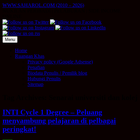
Skip
WWW.SAHAROL.COM (2010 – 2026)
to
NUKILAN PERIBADI | PELABURAN | SIDE INCOME
content
ONLINE
Menu
Home
Ruangan Khas
Privacy policy (Google Adsense)
Penafian
Biodata Penulis / Pemilik blog
Hubungi Penulis
Sitemap
Tag Archives:
Senarai universiti dan kolej
INTI Cycle 1 Degree – Peluang
menyambung pelajaran di pelbagai
peringkat!