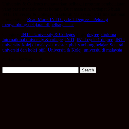
University & Colleges menawarkan pelbagai program pembelajaran
yang pasti menarik minat korang. Buat masa nih, terdapat 5 buah
INTI University & Colleges di seluruh Malaysia: INTI International
University…
Read More: INTI Cycle 1 Degree – Peluang
menyambung pelajaran di pelbagai… »
Category:
INTI - University & Colleges
Tags:
degree
,
diploma
,
International university & college
,
INTI
,
INTI cycle 1 degree
,
INTI
university
,
kolej di malaysia
,
master
,
phd
,
sambung belajar
,
Senarai
universiti dan kolej
,
sijil
,
Universiti & Kolej
,
universiti di malaysia
Cari apa tu? Taip sini!