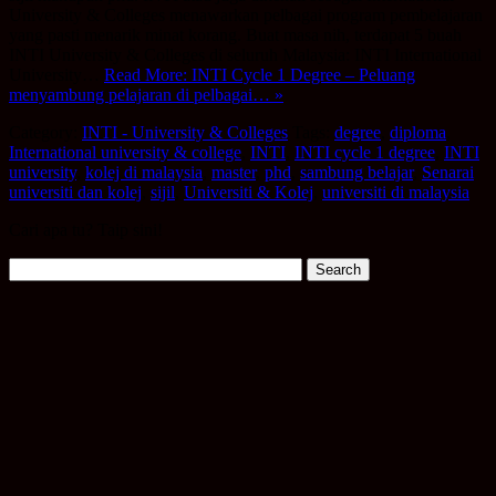
University & Colleges menawarkan pelbagai program pembelajaran
yang pasti menarik minat korang. Buat masa nih, terdapat 5 buah
INTI University & Colleges di seluruh Malaysia: INTI International
University…
Read More: INTI Cycle 1 Degree – Peluang
menyambung pelajaran di pelbagai… »
Category:
INTI - University & Colleges
Tags:
degree
,
diploma
,
International university & college
,
INTI
,
INTI cycle 1 degree
,
INTI
university
,
kolej di malaysia
,
master
,
phd
,
sambung belajar
,
Senarai
universiti dan kolej
,
sijil
,
Universiti & Kolej
,
universiti di malaysia
Cari apa tu? Taip sini!