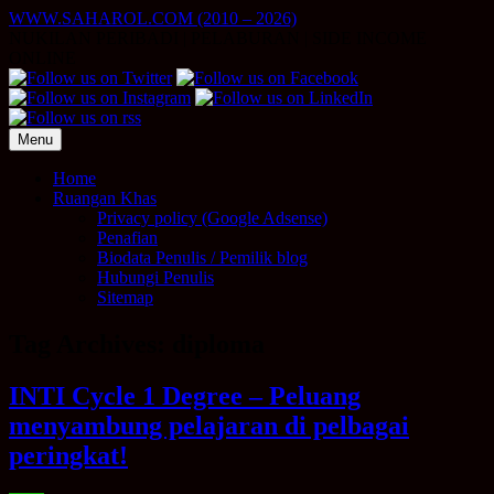
Skip
WWW.SAHAROL.COM (2010 – 2026)
to
NUKILAN PERIBADI | PELABURAN | SIDE INCOME
content
ONLINE
Menu
Home
Ruangan Khas
Privacy policy (Google Adsense)
Penafian
Biodata Penulis / Pemilik blog
Hubungi Penulis
Sitemap
Tag Archives:
diploma
INTI Cycle 1 Degree – Peluang
menyambung pelajaran di pelbagai
peringkat!