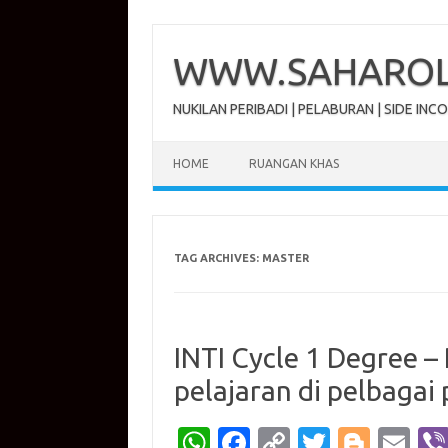
Skip
to
content
WWW.SAHAROL.
NUKILAN PERIBADI | PELABURAN | SIDE INC
HOME
RUANGAN KHAS
TAG ARCHIVES:
MASTER
INTI Cycle 1 Degree 
pelajaran di pelbagai 
W
Fa
C
T
Bl
E