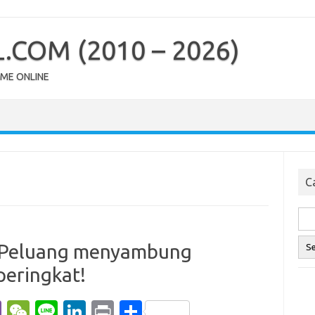
COM (2010 – 2026)
OME ONLINE
Ca
– Peluang menyambung
peringkat!
Vi
W
Li
Li
Pr
S