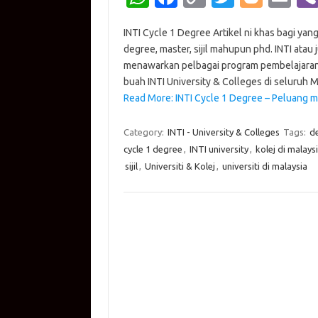
h
c
o
w
o
m
INTI Cycle 1 Degree Artikel ni khas bagi ya
at
e
p
it
g
ail
degree, master, sijil mahupun phd. INTI atau 
s
b
y
te
g
menawarkan pelbagai program pembelajaran y
A
o
Li
r
er
buah INTI University & Colleges di seluruh M
Read More: INTI Cycle 1 Degree – Peluang 
p
o
n
p
k
k
Category:
INTI - University & Colleges
Tags:
d
cycle 1 degree
,
INTI university
,
kolej di malays
sijil
,
Universiti & Kolej
,
universiti di malaysia