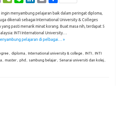
b
e
n
n
in
h
ng ingin menyambung pelajaran baik dalam peringat diploma,
er
C
e
k
t
ar
juga dikenali sebagai International University & Colleges
h
e
e
ang pasti menarik minat korang. Buat masa nih, terdapat 5
at
dI
alaysia: INTI International University…
menyambung pelajaran di pelbagai… »
n
egree
,
diploma
,
International university & college
,
INTI
,
INTI
ia
,
master
,
phd
,
sambung belajar
,
Senarai universiti dan kolej
,