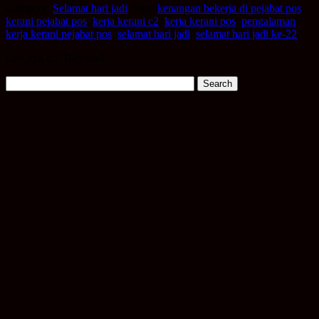
Category:
Selamat hari jadi
Tags:
kenangan bekerja di pejabat pos
,
kerani pejabat pos
,
kerja kerani c2
,
kerja kerani pos
,
pengalaman
kerja kerani pejabat pos
,
selamat hari jadi
,
selamat hari jadi ke-22
Cari apa tu? Taip sini!