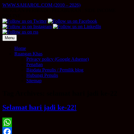
Skip
WWW.SAHAROL.COM (2010 – 2026)
to
NUKILAN PERIBADI | PELABURAN | SIDE INCOME
content
ONLINE
Menu
Home
Ruangan Khas
Privacy policy (Google Adsense)
Penafian
Biodata Penulis / Pemilik blog
Hubungi Penulis
Sitemap
Tag Archives:
selamat hari jadi ke-22
Selamat hari jadi ke-22!
WhatsApp