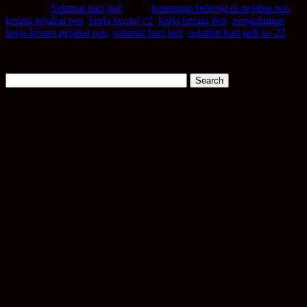
Category:
Selamat hari jadi
Tags:
kenangan bekerja di pejabat pos
,
kerani pejabat pos
,
kerja kerani c2
,
kerja kerani pos
,
pengalaman
kerja kerani pejabat pos
,
selamat hari jadi
,
selamat hari jadi ke-22
Cari apa tu? Taip sini!