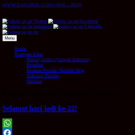
Skip
WWW.SAHAROL.COM (2010 – 2026)
to
NUKILAN PERIBADI | PELABURAN | SIDE INCOME
content
ONLINE
Menu
Home
Ruangan Khas
Privacy policy (Google Adsense)
Penafian
Biodata Penulis / Pemilik blog
Hubungi Penulis
Sitemap
Category Archives:
Selamat hari jadi
Selamat hari jadi ke-22!
WhatsApp