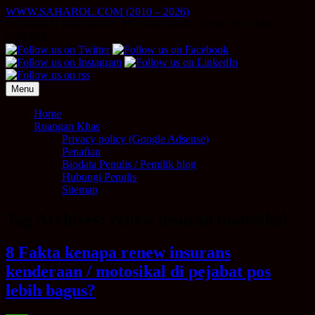
Skip
WWW.SAHAROL.COM (2010 – 2026)
to
NUKILAN PERIBADI | PELABURAN | SIDE INCOME
content
ONLINE
Menu
Home
Ruangan Khas
Privacy policy (Google Adsense)
Penafian
Biodata Penulis / Pemilik blog
Hubungi Penulis
Sitemap
Tag Archives:
renew insuran motosikal
8 Fakta kenapa renew insurans
kenderaan / motosikal di pejabat pos
lebih bagus?