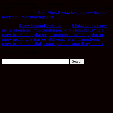
sekadar nak berkongsi pendapat dan pengalaman selama aku kerja
di pejabat pos. Kali ni cerita pasal renew insuran kenderaan lak. Dan
aku harap apa yang…
Read More: 8 Fakta kenapa renew insurans
kenderaan / motosikal di pejabat… »
Category:
Renew Insuran Kenderaan
Tags:
8 Fakta kenapa renew
insurans kenderaan / motosikal di pejabat pos lebih bagus?
,
cara
renew insuran di pejabat pos
,
insuran etiqa takaful di pejabat pos
,
renew insuran dipejabat pos lebih cepat
,
renew insuran kereta
,
renew insuran motosikal
,
senarai syarikat insuran di pejabat pos
Cari apa tu? Taip sini!