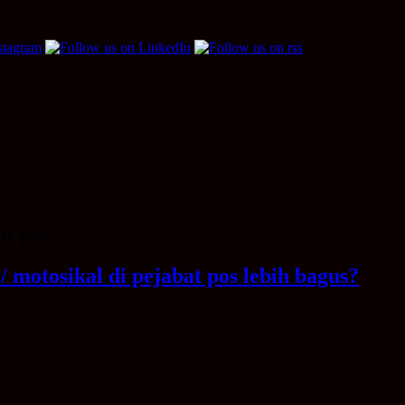
E
at pos
 motosikal di pejabat pos lebih bagus?