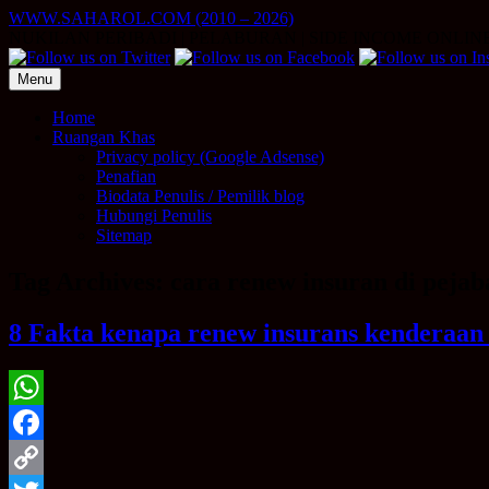
Skip
WWW.SAHAROL.COM (2010 – 2026)
to
NUKILAN PERIBADI | PELABURAN | SIDE INCOME ONLIN
content
Menu
Home
Ruangan Khas
Privacy policy (Google Adsense)
Penafian
Biodata Penulis / Pemilik blog
Hubungi Penulis
Sitemap
Tag Archives:
cara renew insuran di pejab
8 Fakta kenapa renew insurans kenderaan /
WhatsApp
Facebook