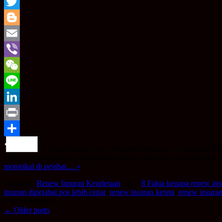
Copy
Link
Twitter
Blogger
Email
Viber
WeChat
Line
LinkedIn
Print
Share
8 Fakta kenapa renew insurans kenderaan / motosikal di p
berkongsi pendapat dan pengalaman selama aku kerja di pejabat pos.
motosikal di pejabat… »
Category:
Renew Insuran Kenderaan
Tags:
8 Fakta kenapa renew insu
insuran dipejabat pos lebih cepat
,
renew insuran kereta
,
renew insuran
Post navigation
←
Older posts