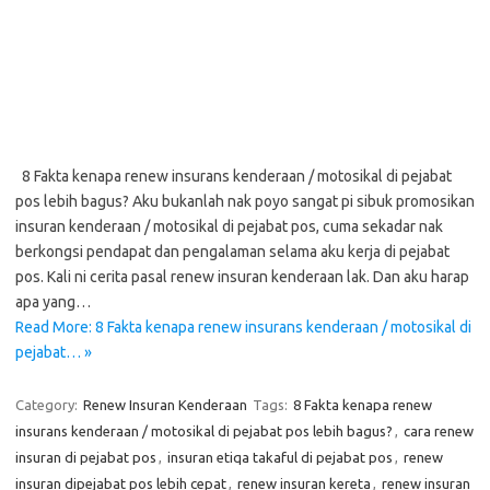
8 Fakta kenapa renew insurans kenderaan / motosikal di pejabat
pos lebih bagus? Aku bukanlah nak poyo sangat pi sibuk promosikan
insuran kenderaan / motosikal di pejabat pos, cuma sekadar nak
berkongsi pendapat dan pengalaman selama aku kerja di pejabat
pos. Kali ni cerita pasal renew insuran kenderaan lak. Dan aku harap
apa yang…
Read More: 8 Fakta kenapa renew insurans kenderaan / motosikal di
pejabat… »
Category:
Renew Insuran Kenderaan
Tags:
8 Fakta kenapa renew
insurans kenderaan / motosikal di pejabat pos lebih bagus?
,
cara renew
insuran di pejabat pos
,
insuran etiqa takaful di pejabat pos
,
renew
insuran dipejabat pos lebih cepat
,
renew insuran kereta
,
renew insuran