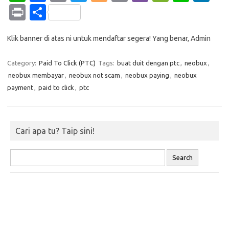
h
c
o
w
o
m
b
e
n
n
Pr
S
at
e
p
it
g
ail
er
C
e
k
in
h
s
b
y
te
g
h
e
Klik banner di atas ni untuk mendaftar segera! Yang benar, Admin
t
ar
A
o
Li
r
er
at
dI
e
Category:
Paid To Click (PTC)
Tags:
buat duit dengan ptc
,
neobux
,
p
o
n
n
neobux membayar
,
neobux not scam
,
neobux paying
,
neobux
p
k
k
payment
,
paid to click
,
ptc
Cari apa tu? Taip sini!