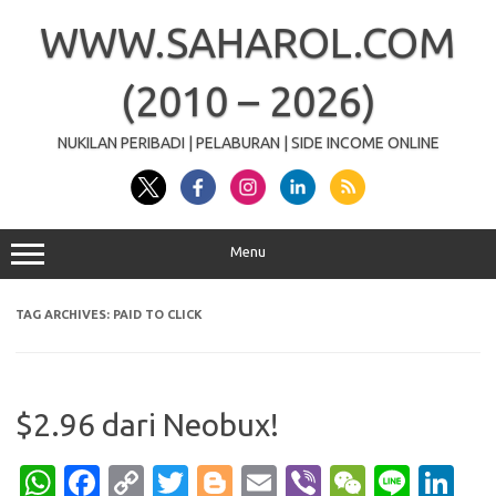
Skip
to
WWW.SAHAROL.COM
content
(2010 – 2026)
NUKILAN PERIBADI | PELABURAN | SIDE INCOME ONLINE
Menu
TAG ARCHIVES:
PAID TO CLICK
$2.96 dari Neobux!
W
Fa
C
T
Bl
E
Vi
W
Li
Li