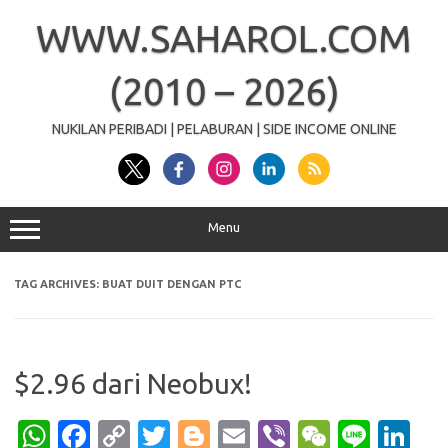
Skip
to
WWW.SAHAROL.COM
content
(2010 – 2026)
NUKILAN PERIBADI | PELABURAN | SIDE INCOME ONLINE
Menu
TAG ARCHIVES:
BUAT DUIT DENGAN PTC
$2.96 dari Neobux!
W
Fa
C
T
Bl
E
Vi
W
Li
Li