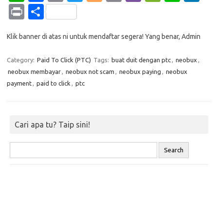
h
c
o
w
o
m
b
e
n
n
Pr
S
at
e
p
it
g
ail
er
C
e
k
in
h
s
b
y
te
g
h
e
Klik banner di atas ni untuk mendaftar segera! Yang benar, Admin
t
ar
A
o
Li
r
er
at
dI
e
Category:
Paid To Click (PTC)
Tags:
buat duit dengan ptc
,
neobux
,
p
o
n
n
neobux membayar
,
neobux not scam
,
neobux paying
,
neobux
p
k
k
payment
,
paid to click
,
ptc
Cari apa tu? Taip sini!