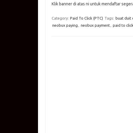
Klik banner di atas ni untuk mendaftar seger
at
e
p
it
g
ail
s
b
y
te
g
Category:
Paid To Click (PTC)
Tags:
buat duit
A
o
Li
r
er
neobux paying
,
neobux payment
,
paid to clic
p
o
n
p
k
k