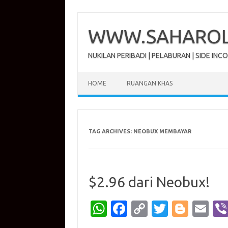
Skip
to
content
WWW.SAHAROL.
NUKILAN PERIBADI | PELABURAN | SIDE INC
HOME
RUANGAN KHAS
TAG ARCHIVES:
NEOBUX MEMBAYAR
$2.96 dari Neobux!
W
Fa
C
T
Bl
E
h
c
o
w
o
m