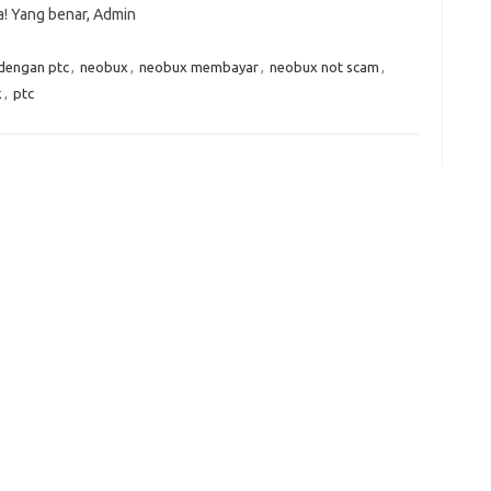
a! Yang benar, Admin
er
C
e
k
t
ar
h
e
e
 dengan ptc
,
neobux
,
neobux membayar
,
neobux not scam
,
at
dI
k
,
ptc
n