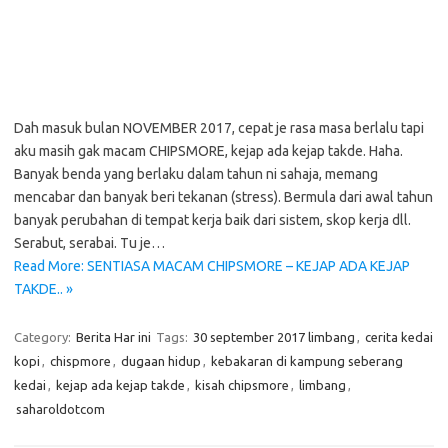
Dah masuk bulan NOVEMBER 2017, cepat je rasa masa berlalu tapi
aku masih gak macam CHIPSMORE, kejap ada kejap takde. Haha.
Banyak benda yang berlaku dalam tahun ni sahaja, memang
mencabar dan banyak beri tekanan (stress). Bermula dari awal tahun
banyak perubahan di tempat kerja baik dari sistem, skop kerja dll.
Serabut, serabai. Tu je…
Read More: SENTIASA MACAM CHIPSMORE – KEJAP ADA KEJAP
TAKDE.. »
Category:
Berita Har ini
Tags:
30 september 2017 limbang
,
cerita kedai
kopi
,
chispmore
,
dugaan hidup
,
kebakaran di kampung seberang
kedai
,
kejap ada kejap takde
,
kisah chipsmore
,
limbang
,
saharoldotcom