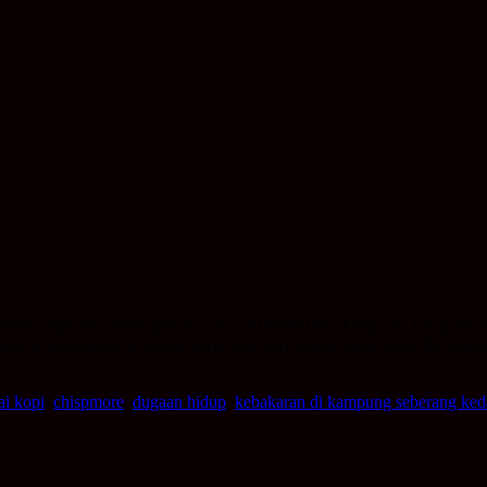
rlalu tapi aku masih gak macam CHIPSMORE, kejap ada kejap takde.
anyak perubahan di tempat kerja baik dari sistem, skop kerja dll. Sera
ai kopi
,
chispmore
,
dugaan hidup
,
kebakaran di kampung seberang ked