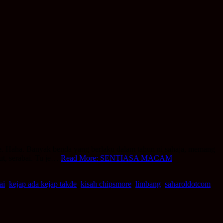
 Haha. Banyak benda yang berlaku dalam tahun ni sahaja, memang
but, serabai. Tu je…
Read More: SENTIASA MACAM
ai
,
kejap ada kejap takde
,
kisah chipsmore
,
limbang
,
saharoldotcom