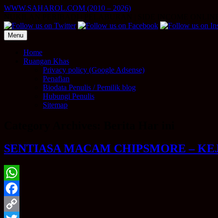
Skip
WWW.SAHAROL.COM (2010 – 2026)
to
NUKILAN PERIBADI | PELABURAN | SIDE INCOME ONLIN
content
Menu
Home
Ruangan Khas
Privacy policy (Google Adsense)
Penafian
Biodata Penulis / Pemilik blog
Hubungi Penulis
Sitemap
Category Archives:
Berita Har ini
SENTIASA MACAM CHIPSMORE – KEJ
WhatsApp
Facebook