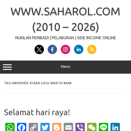
Skip
to
WWW.SAHAROL.COM
content
(2010 – 2026)
NUKILAN PERIBADI | PELABURAN | SIDE INCOME ONLINE
Menu
TAG ARCHIVES:
KISAH LUCU WAKTU RAYA
Selamat hari raya!
W
Fa
C
T
Bl
E
Vi
W
Li
Li