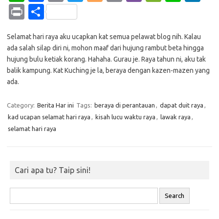
h
c
o
w
o
m
b
e
n
n
Pr
S
at
e
p
it
g
ail
er
C
e
k
in
h
s
b
y
te
g
h
e
Selamat hari raya aku ucapkan kat semua pelawat blog nih. Kalau
t
ar
ada salah silap diri ni, mohon maaf dari hujung rambut beta hingga
A
o
Li
r
er
at
dI
e
hujung bulu ketiak korang. Hahaha. Gurau je. Raya tahun ni, aku tak
p
o
n
n
balik kampung. Kat Kuching je la, beraya dengan kazen-mazen yang
ada.
p
k
k
Category:
Berita Har ini
Tags:
beraya di perantauan
,
dapat duit raya
,
kad ucapan selamat hari raya
,
kisah lucu waktu raya
,
lawak raya
,
selamat hari raya
Cari apa tu? Taip sini!