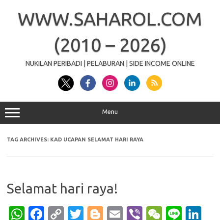
Skip
to
WWW.SAHAROL.COM
content
(2010 – 2026)
NUKILAN PERIBADI | PELABURAN | SIDE INCOME ONLINE
Menu
TAG ARCHIVES:
KAD UCAPAN SELAMAT HARI RAYA
Selamat hari raya!
W
Fa
C
T
Bl
E
Vi
W
Li
Li