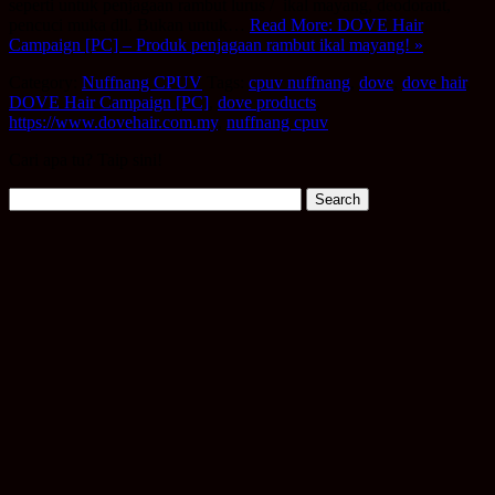
seperti untuk penjagaan rambut lurus / ikal mayang, deodorant,
pencuci muka dll. Bukan untuk…
Read More: DOVE Hair
Campaign [PC] – Produk penjagaan rambut ikal mayang! »
Category:
Nuffnang CPUV
Tags:
cpuv nuffnang
,
dove
,
dove hair
,
DOVE Hair Campaign [PC]
,
dove products
,
https://www.dovehair.com.my
,
nuffnang cpuv
Cari apa tu? Taip sini!