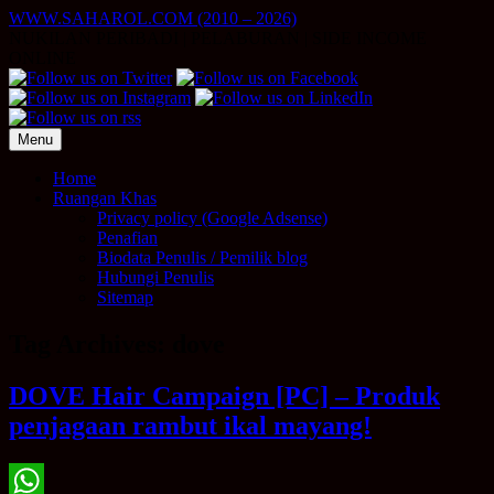
Skip
WWW.SAHAROL.COM (2010 – 2026)
to
NUKILAN PERIBADI | PELABURAN | SIDE INCOME
content
ONLINE
Menu
Home
Ruangan Khas
Privacy policy (Google Adsense)
Penafian
Biodata Penulis / Pemilik blog
Hubungi Penulis
Sitemap
Tag Archives:
dove
DOVE Hair Campaign [PC] – Produk
penjagaan rambut ikal mayang!