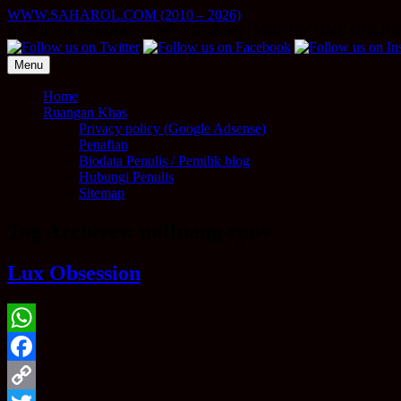
Skip
WWW.SAHAROL.COM (2010 – 2026)
to
NUKILAN PERIBADI | PELABURAN | SIDE INCOME ONLIN
content
Menu
Home
Ruangan Khas
Privacy policy (Google Adsense)
Penafian
Biodata Penulis / Pemilik blog
Hubungi Penulis
Sitemap
Tag Archives:
nuffnang cpuv
Lux Obsession
WhatsApp
Facebook