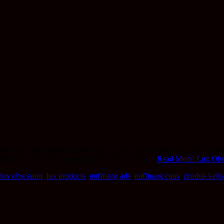
nak kata lama sangat pun tak juga. Pernah gak keluarga aku beli dan g
 minyak wangi pun tak perlu pakai lagi. Produk…
Read More: Lux Obs
lux obsession
,
lux products
,
nuffnang ads
,
nuffnang cpuv
,
produk kelu