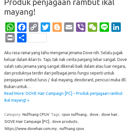
Produk penjagaan rambut ikal
mayang!
W
Fa
C
T
Bl
E
Vi
W
Li
Li
h
c
o
w
o
m
b
e
n
n
Pr
S
at
e
p
it
g
ail
er
C
e
k
in
h
s
b
y
te
g
h
e
Aku rasa ramai yang tahu mengenai jenama Dove nih. Selalu jugak
t
ar
keluar dalam iklan tv. Tapi, tak nak cerita panjang lebar sangat. Dove
A
o
Li
r
er
at
dI
e
salah satu jenama yang sangat dikenali baik dalam atau luar negara,
p
o
n
n
dan produknya terdiri dari pelbagai jenis fungsi seperti untuk
penjagaan rambut lurus / ikal mayang, deodorant, pencuci muka dll.
p
k
k
Bukan untuk…
Read More: DOVE Hair Campaign [PC] – Produk penjagaan rambut
ikal mayang! »
Category:
Nuffnang CPUV
Tags:
cpuv nuffnang
,
dove
,
dove hair
,
DOVE Hair Campaign [PC]
,
dove products
,
https://www.dovehair.com.my
,
nuffnang cpuv