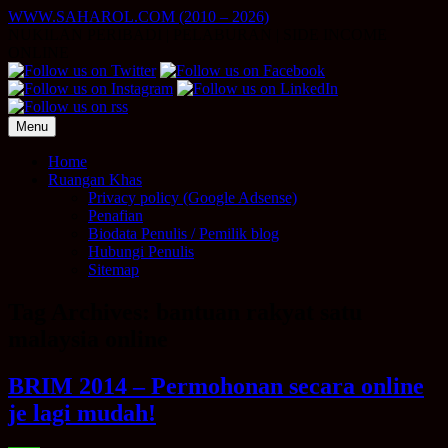
Skip
WWW.SAHAROL.COM (2010 – 2026)
to
NUKILAN PERIBADI | PELABURAN | SIDE INCOME
content
ONLINE
Menu
Home
Ruangan Khas
Privacy policy (Google Adsense)
Penafian
Biodata Penulis / Pemilik blog
Hubungi Penulis
Sitemap
Tag Archives:
bantuan rakyat satu
malaysia online
BRIM 2014 – Permohonan secara online
je lagi mudah!