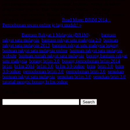
atau mengemaskini maklumat korang, bolehlah berbuat demikian
dengan cara pergi ke link: https://ebr1m.hasil.gov.my/ Yang
pastinya, bagi penerima Baucar Buku 1 Malaysia (BB1M) memang
tak layak memohonnya. Bagi…
Read More: BRIM 2014 –
Permohonan secara online je lagi mudah! »
Category:
Bantuan Rakyat 1 Malaysia (BR1M)
Tags:
bantuan
rakyat satu malaysia
,
bantuan rakyat satu malaysia 2.0
,
bantuan
rakyat satu malaysia 2013
,
bantuan rakyat satu malaysia bujang
,
bantuan rakyat satu malaysia online
,
bantuan rakyat satu malaysia
website
,
bantuan rumah rakyat satu malaysia
,
borang bantuan rakyat
satu malaysia
,
borang br1m 3.0
,
borang permohonan br1m 2014
,
br1m
,
br1m 2014
,
br1m 3.0
,
br1m 3.0 online
,
brim
,
brim 3.0
,
brim
3.0 online
,
permohonan br1m 3.0
,
permohonan brim 3.0
,
semakan
bantuan rakyat satu malaysia
,
semakan br1m 3.0
,
semakan brim 3.0
,
tutorial mengisi borang br1m online
Cari apa tu? Taip sini!