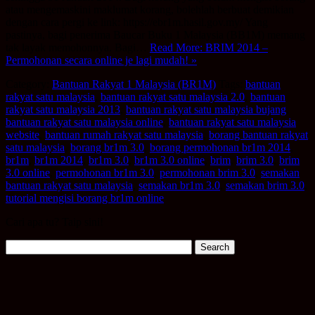
atau mengemaskini maklumat korang, bolehlah berbuat demikian
dengan cara pergi ke link: https://ebr1m.hasil.gov.my/ Yang
pastinya, bagi penerima Baucar Buku 1 Malaysia (BB1M) memang
tak layak memohonnya. Bagi…
Read More: BRIM 2014 –
Permohonan secara online je lagi mudah! »
Category:
Bantuan Rakyat 1 Malaysia (BR1M)
Tags:
bantuan
rakyat satu malaysia
,
bantuan rakyat satu malaysia 2.0
,
bantuan
rakyat satu malaysia 2013
,
bantuan rakyat satu malaysia bujang
,
bantuan rakyat satu malaysia online
,
bantuan rakyat satu malaysia
website
,
bantuan rumah rakyat satu malaysia
,
borang bantuan rakyat
satu malaysia
,
borang br1m 3.0
,
borang permohonan br1m 2014
,
br1m
,
br1m 2014
,
br1m 3.0
,
br1m 3.0 online
,
brim
,
brim 3.0
,
brim
3.0 online
,
permohonan br1m 3.0
,
permohonan brim 3.0
,
semakan
bantuan rakyat satu malaysia
,
semakan br1m 3.0
,
semakan brim 3.0
,
tutorial mengisi borang br1m online
Cari apa tu? Taip sini!