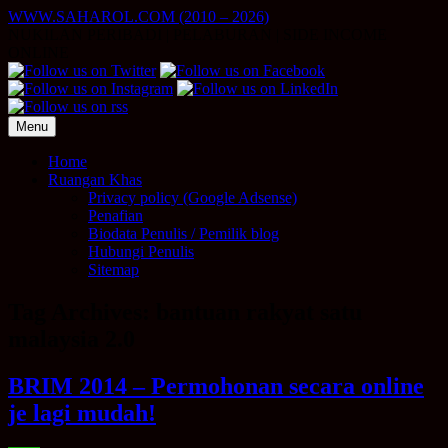
Skip
WWW.SAHAROL.COM (2010 – 2026)
to
NUKILAN PERIBADI | PELABURAN | SIDE INCOME
content
ONLINE
Menu
Home
Ruangan Khas
Privacy policy (Google Adsense)
Penafian
Biodata Penulis / Pemilik blog
Hubungi Penulis
Sitemap
Tag Archives:
bantuan rakyat satu
malaysia 2.0
BRIM 2014 – Permohonan secara online
je lagi mudah!