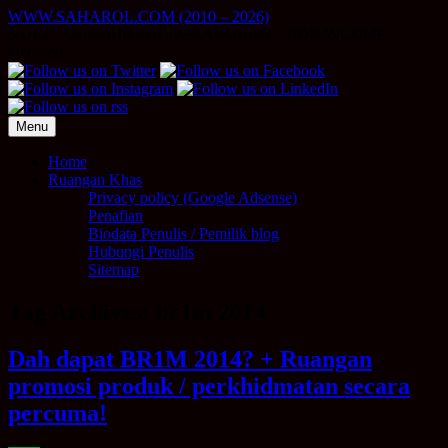
Skip
WWW.SAHAROL.COM (2010 – 2026)
to
NUKILAN PERIBADI | PELABURAN | SIDE INCOME
content
ONLINE
Menu
Home
Ruangan Khas
Privacy policy (Google Adsense)
Penafian
Biodata Penulis / Pemilik blog
Hubungi Penulis
Sitemap
Tag Archives:
br1m 2014
Dah dapat BR1M 2014? + Ruangan
promosi produk / perkhidmatan secara
percuma!