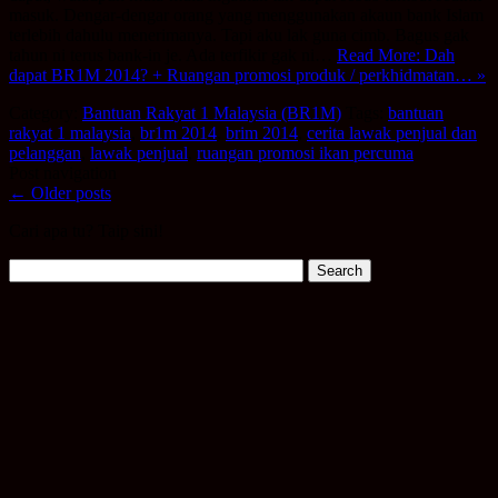
masuk. Dengar-dengar orang yang menggunakan akaun bank Islam
terlebih dahulu menerimanya. Tapi aku lak guna cimb. Bagus gak
tahun ni terus bank-in je. Ada terfikir gak ni…
Read More: Dah
dapat BR1M 2014? + Ruangan promosi produk / perkhidmatan… »
Category:
Bantuan Rakyat 1 Malaysia (BR1M)
Tags:
bantuan
rakyat 1 malaysia
,
br1m 2014
,
brim 2014
,
cerita lawak penjual dan
pelanggan
,
lawak penjual
,
ruangan promosi ikan percuma
Post navigation
←
Older posts
Cari apa tu? Taip sini!