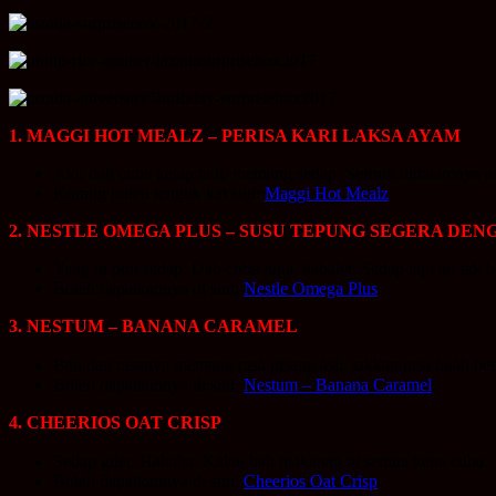
1. MAGGI HOT MEALZ – PERISA KARI LAKSA AYAM
Aku dah cuba kejap tadi, memang sedap. Serbuk didalamnya ad
Korang boleh tengok kat sini:
Maggi Hot Mealz
2. NESTLE OMEGA PLUS – SUSU TEPUNG SEGERA DEN
Yang ni pun sedap. Dah cuba juga, hahaha. Sedap tapi air tak 
Boleh dapatkannya di sini:
Nestle Omega Plus
3. NESTUM – BANANA CARAMEL
Bau dan rasanya memang rasa pisang asli, takkan rasa buah be
Boleh dapatkannya di sini:
Nestum – Banana Caramel
4. CHEERIOS OAT CRISP
Sedap giler. Hahaha. Kalau bab makanan ni semua kena cuba.
Boleh dapatkannya di sini:
Cheerios Oat Crisp