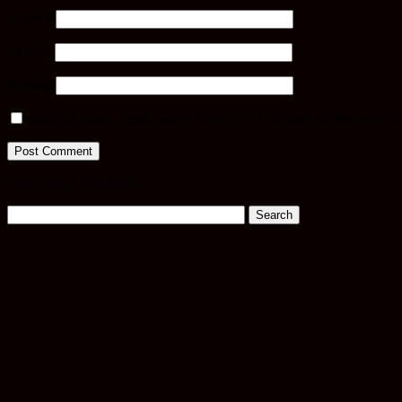
Name
*
Email
*
Website
Save my name, email, and website in this browser for the next ti
Cari apa tu? Taip sini!