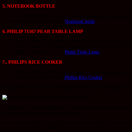
5. NOTEBOOK BOTTLE
Kiut je rupa botol air plastik ni. Rasa sayang pulak nak pakai.
Boleh dapatkannya di sini:
Notebook bottle
6.
PHILIP 71567 PEAR TABLE LAMP
Lampu ni boleh tahan, terang satu bilik dibuatnya. Korang bole
lampu fluorescent kat rumah, yang ni tak terasa sangat haba da
Boleh dapatkannya di sini:
Philip Table Lamp
7.. PHILIPS RICE COOKER
Memang besar, nampak moden. Aku tak cuba lagi tapi rasa teruj
Boleh dapatkannya di sini:
Philips Rice Cooker
Yang terakhir sekali, thirt lazada sempena menyambut ulangtahun ke
Bagi korang yang bercadang nak shopping tu, bolehlah cuba shopping d
bla.bla.bla. Semuanya di hujung jari korang.
P/s: Sebelum mengundurkan diri, aku ingin mengucapkan terima kasi
sponser iaitu
NESTLE
,
PHILIPS
dan pihak
LAZADA
sendiri ker