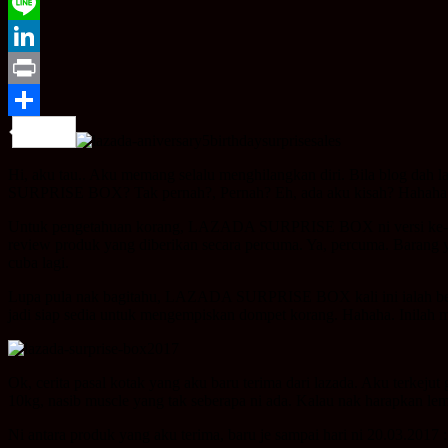
WeChat
Line
LinkedIn
Print
Share
Hi, aku tau.. Aku memang selalu menghilangkan diri. Bila blog dah
SURPRISE BOX? Tak pernah?, Pernah? Eh, ada aku kisah? Hahaha
Untuk pengetahuan korang, LAZADA SURPRISE BOX ni versi ke-
review produk yang diberikan secara percuma. Ya, percuma. Barang ya
cuba lagi.
Lupa pula nak bagitahu, LAZADA SURPRISE BOX kali ini ialah bers
jadi siap sedia untuk mengempiskan dompet korang. Hahaha. Inilah 
Ok, cerita pasal kotak yang aku baru terima dari lazada. Aku terkejut
10kg, nasib muscle yang tak seberapa ni ada. Kalau nak harapkan lem
Ni antara produk yang aku terima, baru je sampai hari ni 20.03.2017 :