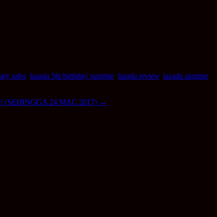
ary sales
,
lazada 5th birthday surprise
,
lazada review
,
lazada surprise
(SEHINGGA 24 MAC 2017)
→