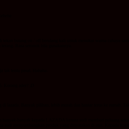
 Hehehe
h tekan butang on / off berulang kali untuk menukar warna cahaya sama
n terang. Rasa seronok bila gunakannya.
a tak tentu pasal. Hahaha.
-5. Korang ader? ;D
i lazada. Banyak pilihan, lebih murah dan hantar terus ke rumah. Tak p
h banyak-banyak kepada LAZADA kerana sudi memberi peluang sekali l
ana sudi menyumbangkan produk yang dinyatakan di atas. Kepada k