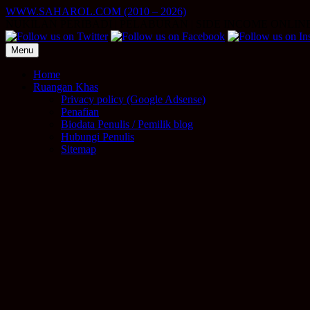
Skip
WWW.SAHAROL.COM (2010 – 2026)
to
NUKILAN PERIBADI | PELABURAN | SIDE INCOME ONLIN
content
Menu
Home
Ruangan Khas
Privacy policy (Google Adsense)
Penafian
Biodata Penulis / Pemilik blog
Hubungi Penulis
Sitemap