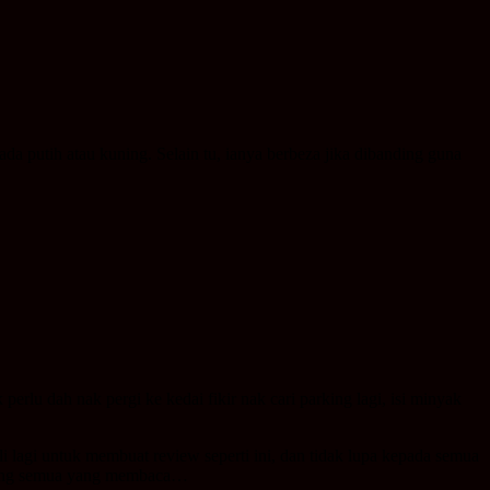
da putih atau kuning. Selain tu, ianya berbeza jika dibanding guna
erlu dah nak pergi ke kedai fikir nak cari parking lagi, isi minyak
agi untuk membuat review seperti ini, dan tidak lupa kepada semua
orang semua yang membaca…