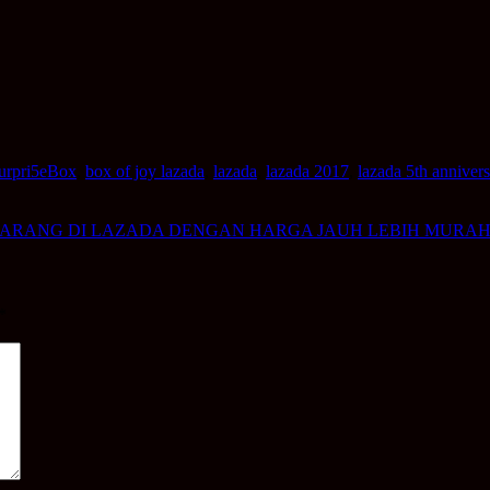
urpri5eBox
,
box of joy lazada
,
lazada
,
lazada 2017
,
lazada 5th annivers
BARANG DI LAZADA DENGAN HARGA JAUH LEBIH MURAH! 
*