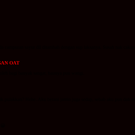
a campuran sayur dll ditambah dengan sup laksanya. Susah nak cakap
GAN OAT
boleh bagi banyak sangat, baunya pun wangi.
tik pulakkan? Hehe. Aku berani jamin juga sedap, sebab aku pun dah 
 😀