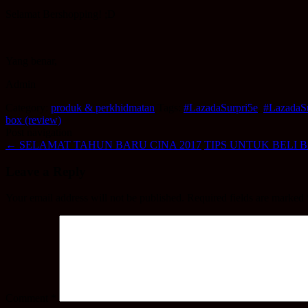
Selamat Bershopping! ;D
Yang benar,
Admin
Category:
produk & perkhidmatan
Tags:
#LazadaSurpri5e
,
#LazadaS
box (review)
Post navigation
←
SELAMAT TAHUN BARU CINA 2017
TIPS UNTUK BELI 
Leave a Reply
Your email address will not be published.
Required fields are marked
Comment
*