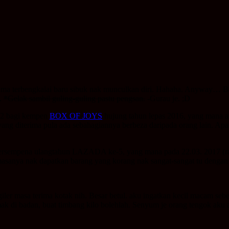
 lama terbengkalai baru sibuk nak munculkan diri. Hahaha. Anyway… B
.
*Gelak sambil guling-guling pastu pengsan.
-Gurau je. ;D
2 bagi kempen
BOX OF JOYS
hujung tahun lepas 2016, yang mana aff
ng diterima pula ada sebahagiannya berbeza daripada orang lain. Apapun
empena ulangtahun LAZADA ke-5, yang mana pada 22.03. 2017 (rabu) 
masanya nak dapatkan barang yang korang nak sangat-sangat tu dengan
 giler masa terima kotak nih. Besar betul. aku ingatkan kecil macam se
ak di badan, buat timbang kilo bolehlah. Senyum je orang tengok aku a