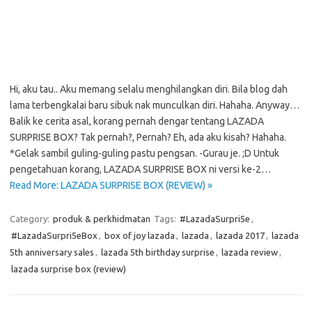
Hi, aku tau.. Aku memang selalu menghilangkan diri. Bila blog dah
lama terbengkalai baru sibuk nak munculkan diri. Hahaha. Anyway…
Balik ke cerita asal, korang pernah dengar tentang LAZADA
SURPRISE BOX? Tak pernah?, Pernah? Eh, ada aku kisah? Hahaha.
*Gelak sambil guling-guling pastu pengsan. -Gurau je. ;D Untuk
pengetahuan korang, LAZADA SURPRISE BOX ni versi ke-2…
Read More: LAZADA SURPRISE BOX (REVIEW) »
Category:
produk & perkhidmatan
Tags:
#LazadaSurpri5e
,
#LazadaSurpri5eBox
,
box of joy lazada
,
lazada
,
lazada 2017
,
lazada
5th anniversary sales
,
lazada 5th birthday surprise
,
lazada review
,
lazada surprise box (review)