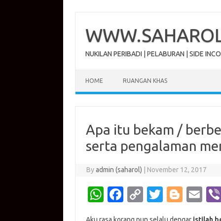
Skip
to
content
WWW.SAHAROL.
NUKILAN PERIBADI | PELABURAN | SIDE INC
HOME
RUANGAN KHAS
Apa itu bekam / berbe
serta pengalaman me
By
admin (saharol)
|
November 12, 2017
W
Fa
C
T
Bl
E
h
c
o
w
o
m
Aku rasa korang pun selalu dengar
istilah