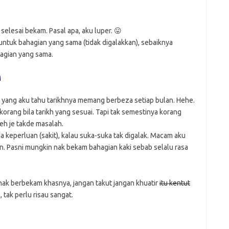
elesai bekam. Pasal apa, aku luper. 😛
untuk bahagian yang sama (tidak digalakkan), sebaiknya
hagian yang sama.
M
ab yang aku tahu tarikhnya memang berbeza setiap bulan. Hehe.
orang bila tarikh yang sesuai. Tapi tak semestinya korang
oleh je takde masalah.
 keperluan (sakit), kalau suka-suka tak digalak. Macam aku
an. Pasni mungkin nak bekam bahagian kaki sebab selalu rasa
ak berbekam khasnya, jangan takut jangan khuatir
itu kentut
tak perlu risau sangat.