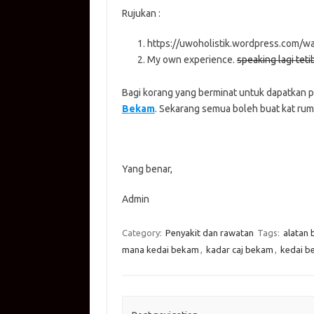
Rujukan :
https://uwoholistik.wordpress.com/
My own experience.
speaking lagi teti
Bagi korang yang berminat untuk dapatkan pe
Bekam
. Sekarang semua boleh buat kat rumah
Yang benar,
Admin
Category:
Penyakit dan rawatan
Tags:
alatan
mana kedai bekam
,
kadar caj bekam
,
kedai b