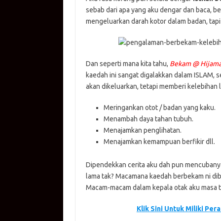
at
e
p
it
g
ail
sebab dari apa yang aku dengar dan baca, b
s
b
y
te
g
mengeluarkan darah kotor dalam badan, tapi 
A
o
Li
r
er
p
o
n
p
k
k
Dan seperti mana kita tahu,
Bekam @ Hijam
kaedah ini sangat digalakkan dalam ISLAM, 
akan dikeluarkan, tetapi memberi kelebihan l
Meringankan otot / badan yang kaku.
Menambah daya tahan tubuh.
Menajamkan penglihatan.
Menajamkan kemampuan berfikir dll.
Dipendekkan cerita aku dah pun mencubanya s
lama tak? Macamana kaedah berbekam ni dib
Macam-macam dalam kepala otak aku masa t
Klik Sini Untuk Miliki Pe