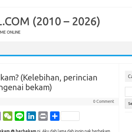
COM (2010 – 2026)
OME ONLINE
kam? (Kelebihan, perincian
Ca
ngenai bekam)
0 Comment
Vi
W
Li
Li
Pr
S
b
e
n
n
in
h
 bekam @ berbekam
ni. Aku dah lama dah ingin nak berbekam