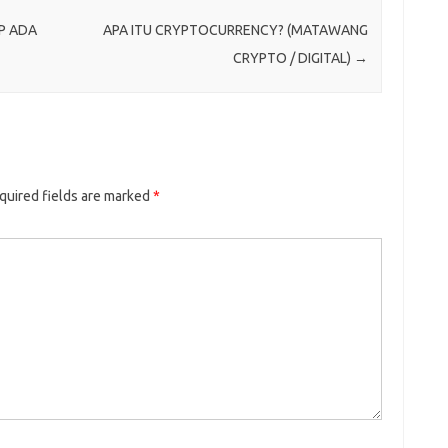
P ADA
APA ITU CRYPTOCURRENCY? (MATAWANG
CRYPTO / DIGITAL)
→
quired fields are marked
*