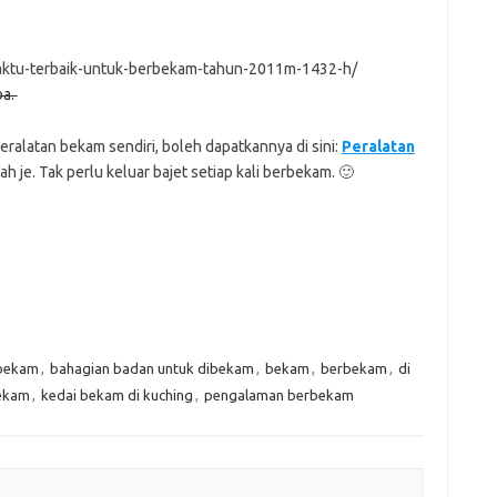
waktu-terbaik-untuk-berbekam-tahun-2011m-1432-h/
ba.
ralatan bekam sendiri, boleh dapatkannya di sini:
Peralatan
 je. Tak perlu keluar bajet setiap kali berbekam. 🙂
 bekam
,
bahagian badan untuk dibekam
,
bekam
,
berbekam
,
di
ekam
,
kedai bekam di kuching
,
pengalaman berbekam