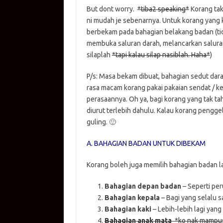
But dont worry.
*tiba2 speaking*
Korang tak
ni mudah je sebenarnya. Untuk korang yang 
berbekam pada bahagian belakang badan (tida
membuka saluran darah, melancarkan saluran 
silaplah
*tapi kalau silap nasiblah. Haha*
)
P/s: Masa bekam dibuat, bahagian sedut darah
rasa macam korang pakai pakaian sendat / ket
perasaannya. Oh ya, bagi korang yang tak t
diurut terlebih dahulu. Kalau korang penggel
guling. 🙂
A. BAHAGIAN BADAN UNTUK DIBEKAM
Korang boleh juga memilih bahagian badan la
Bahagian depan badan
– Seperti per
Bahagian kepala
– Bagi yang selalu sa
Bahagian kaki
– Lebih-lebih lagi yang
Bahagian anak mata
*ko nak mampu