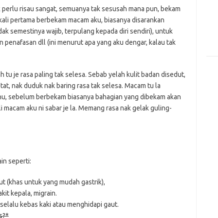
 perlu risau sangat, semuanya tak sesusah mana pun, bekam
kali pertama berbekam macam aku, biasanya disarankan
k semestinya wajib, terpulang kepada diri sendiri), untuk
penafasan dll (ini menurut apa yang aku dengar, kalau tak
 tu je rasa paling tak selesa. Sebab yelah kulit badan disedut,
at, nak duduk nak baring rasa tak selesa. Macam tu la
ahu, sebelum berbekam biasanya bahagian yang dibekam akan
i macam aku ni sabar je la. Memang rasa nak gelak guling-
in seperti:
ut (khas untuk yang mudah gastrik),
kit kepala, migrain.
 selalu kebas kaki atau menghidapi gaut.
s?*