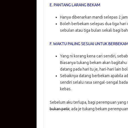
E. PANTANG LARANG BEKAM
Hanya dibenarkan mandi selepas 2 jam s
Boleh berbekam selepas dua tiga hari 
sebulan atau tiga bulan sekali bagi ba
F. WAKTU PALING SESUAI UNTUK BERBEKA
Yang ni korang kena cari sendiri, seb
Biasanya tukang bekam akan bagitahu k
datang pada hari tu je, hari-hari lain b
Sebaiknya datang berbekam apabila ada
sendiri selalu rasa sengal-sengal bad
kebas.
Sebelum aku terlupa, bagi perempuan yang n
bukan petir
, ada je tukang bekam perempuan, 