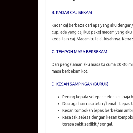
B. KADAR CAJ BEKAM
Kadar caj berbeza dari apa yang aku dengar 
cup, ada yang caj ikut pakej macam yang aku
kedai lain caj. Macam tu la al-kisahnya. Kena 
C. TEMPOH MASA BERBEKAM
Dari pengalaman aku masa tu cuma 20-30 min
masa berbekam kot.
D. KESAN SAMPINGAN (BURUK)
Pening kepala selepas selesai sahaja b
Dua tiga hari rasa letih / lemah. Lepas 
Kesan tompokan lepas berbekam ambil
Rasa tak selesa dengan kesan tompok
terasa sakit sedikit / sengal.