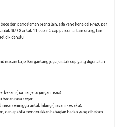
/ baca dari pengalaman orang lain, ada yang kena caj RM20 per
 ambik RM50 untuk 11 cup + 2 cup percuma. Lain orang, lain
selidik dahulu.
it macam tu je. Bergantung juga jumlah cup yang digunakan
erbekam (normal je tu jangan risau)
tu badan rasa segar.
 masa seminggu untuk hilang (macam kes aku).
an, dan apabila mengerakkan bahagian badan yang dibekam