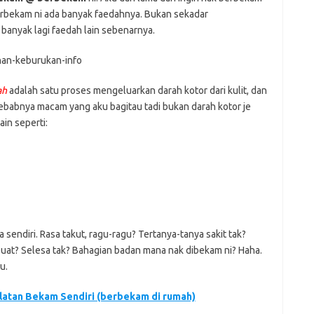
er
C
e
k
t
ar
erbekam ni ada banyak faedahnya. Bukan sekadar
h
e
e
banyak lagi faedah lain sebenarnya.
at
dI
n
ah
adalah satu proses mengeluarkan darah kotor dari kulit, dan
sebabnya macam yang aku bagitau tadi bukan darah kotor je
ain seperti:
endiri. Rasa takut, ragu-ragu? Tertanya-tanya sakit tak?
uat? Selesa tak? Bahagian badan mana nak dibekam ni? Haha.
u.
ralatan Bekam Sendiri (berbekam di rumah)