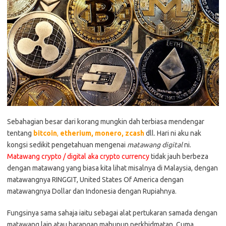
Sebahagian besar dari korang mungkin dah terbiasa mendengar
tentang
bitcoin
,
etherium, monero, zcash
dll. Hari ni aku nak
kongsi sedikit pengetahuan mengenai
matawang digital
ni.
Matawang crypto / digital aka crypto currency
tidak jauh berbeza
dengan matawang yang biasa kita lihat misalnya di Malaysia, dengan
matawangnya RINGGIT, United States Of America dengan
matawangnya Dollar dan Indonesia dengan Rupiahnya.
Fungsinya sama sahaja iaitu sebagai alat pertukaran samada dengan
matawang lain atau barangan mahupun perkhidmatan. Cuma