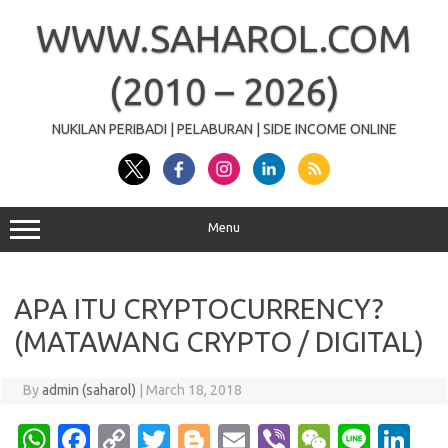
Skip
to
WWW.SAHAROL.COM
content
(2010 – 2026)
NUKILAN PERIBADI | PELABURAN | SIDE INCOME ONLINE
Menu
APA ITU CRYPTOCURRENCY?
(MATAWANG CRYPTO / DIGITAL)
By
admin (saharol)
|
March 18, 2018
W
Fa
C
T
Bl
E
Vi
W
Li
Li