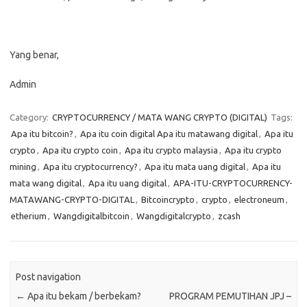
Yang benar,
Admin
Category:
CRYPTOCURRENCY / MATA WANG CRYPTO (DIGITAL)
Tags:
Apa itu bitcoin?
,
Apa itu coin digital Apa itu matawang digital
,
Apa itu
crypto
,
Apa itu crypto coin
,
Apa itu crypto malaysia
,
Apa itu crypto
mining
,
Apa itu cryptocurrency?
,
Apa itu mata uang digital
,
Apa itu
mata wang digital
,
Apa itu uang digital
,
APA-ITU-CRYPTOCURRENCY-
MATAWANG-CRYPTO-DIGITAL
,
Bitcoincrypto
,
crypto
,
electroneum
,
etherium
,
Wangdigitalbitcoin
,
Wangdigitalcrypto
,
zcash
Post navigation
←
Apa itu bekam / berbekam?
PROGRAM PEMUTIHAN JPJ –