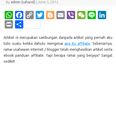
By
admin (saharol)
|
June 5, 2012
W
Fa
C
T
Bl
E
Vi
W
Li
Li
h
c
o
w
o
m
b
e
n
n
Pr
S
at
e
p
it
g
ail
er
C
e
k
in
h
s
b
y
te
g
h
e
Artikel ni merupakan sambungan daripada artikel yang pernah aku
t
ar
tulis suatu ketika dahulu mengenai
apa itu affiliate
. Sebenarnya,
A
o
Li
r
er
at
dI
e
ramai usahawan internet / blogger telah menghasilkan artikel serta
p
o
n
n
ebook panduan affiliate. Tapi berapa ramai yang berjaya? Sangat
sedikit!
p
k
k