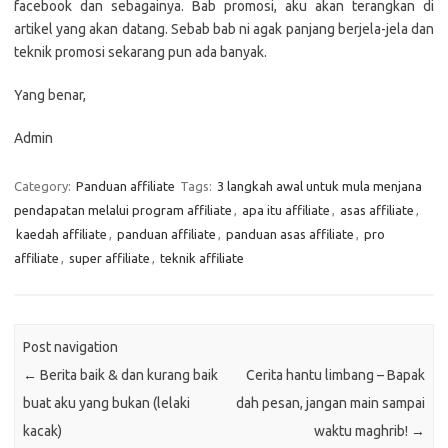
facebook dan sebagainya. Bab promosi, aku akan terangkan di
artikel yang akan datang. Sebab bab ni agak panjang berjela-jela dan
teknik promosi sekarang pun ada banyak.
Yang benar,
Admin
Category:
Panduan affiliate
Tags:
3 langkah awal untuk mula menjana
pendapatan melalui program affiliate
,
apa itu affiliate
,
asas affiliate
,
kaedah affiliate
,
panduan affiliate
,
panduan asas affiliate
,
pro
affiliate
,
super affiliate
,
teknik affiliate
Post navigation
←
Berita baik & dan kurang baik
Cerita hantu limbang – Bapak
buat aku yang bukan (lelaki
dah pesan, jangan main sampai
kacak)
waktu maghrib!
→