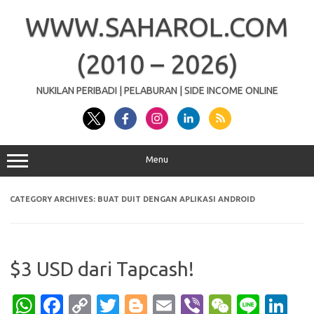
Skip
to
WWW.SAHAROL.COM
content
(2010 – 2026)
NUKILAN PERIBADI | PELABURAN | SIDE INCOME ONLINE
Menu
CATEGORY ARCHIVES:
BUAT DUIT DENGAN APLIKASI ANDROID
$3 USD dari Tapcash!
W
Fa
C
T
Bl
E
Vi
W
Li
Li