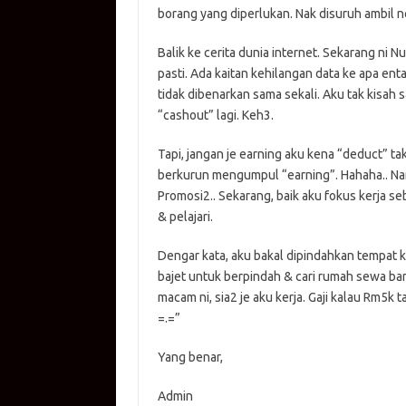
borang yang diperlukan. Nak disuruh ambil n
Balik ke cerita dunia internet. Sekarang ni
pasti. Ada kaitan kehilangan data ke apa ent
tidak dibenarkan sama sekali. Aku tak kisa
“cashout” lagi. Keh3.
Tapi, jangan je earning aku kena “deduct” ta
berkurun mengumpul “earning”. Hahaha.. Nanti 
Promosi2.. Sekarang, baik aku fokus kerja se
& pelajari.
Dengar kata, aku bakal dipindahkan tempat ke
bajet untuk berpindah & cari rumah sewa baru l
macam ni, sia2 je aku kerja. Gaji kalau Rm5k ta
=.=”
Yang benar,
Admin