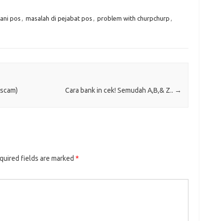
ani pos
,
masalah di pejabat pos
,
problem with churpchurp
,
 scam)
Cara bank in cek! Semudah A,B,& Z..
→
quired fields are marked
*