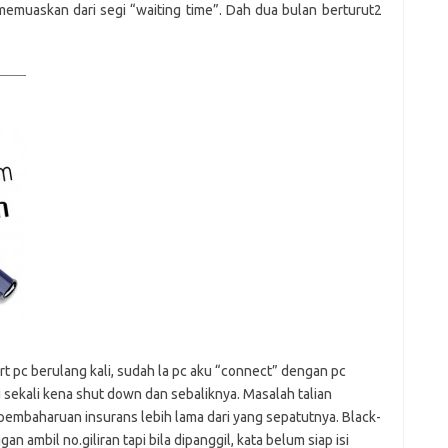
h
e
e
memuaskan dari segi “waiting time”. Dah dua bulan berturut2
at
dI
n
rt pc berulang kali, sudah la pc aku “connect” dengan pc
u sekali kena shut down dan sebaliknya. Masalah talian
pembaharuan insurans lebih lama dari yang sepatutnya. Black-
an ambil no.giliran tapi bila dipanggil, kata belum siap isi