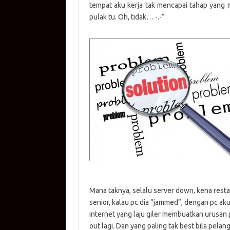
s
b
y
te
g
tempat aku kerja tak mencapai tahap yang 
A
o
Li
r
er
pulak tu. Oh, tidak… -.-“
p
o
n
p
k
k
Mana taknya, selalu server down, kena resta
senior, kalau pc dia “jammed”, dengan pc ak
internet yang laju giler membuatkan urusan 
out lagi. Dan yang paling tak best bila pelangg