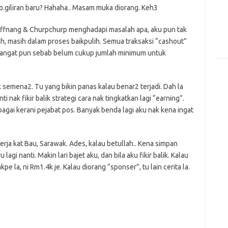
o.giliran baru? Hahaha.. Masam muka diorang. Keh3
 Nuffnang & Churpchurp menghadapi masalah apa, aku pun tak
ah, masih dalam proses baikpulih. Semua traksaksi “cashout”
h sangat pun sebab belum cukup jumlah minimum untuk
k semena2. Tu yang bikin panas kalau benar2 terjadi. Dah la
nak fikir balik strategi cara nak tingkatkan lagi “earning”.
bagai kerani pejabat pos. Banyak benda lagi aku nak kena ingat
rja kat Bau, Sarawak. Ades, kalau betullah.. Kena simpan
agi nanti. Makin lari bajet aku, dan bila aku fikir balik. Kalau
kpe la, ni Rm1.4k je. Kalau diorang “sponser”, tu lain cerita la.