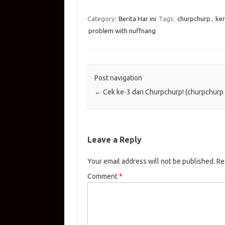
Category:
Berita Har ini
Tags:
churpchurp
,
ker
problem with nuffnang
Post navigation
←
Cek ke-3 dari Churpchurp! (churpchurp
Leave a Reply
Your email address will not be published.
Re
Comment
*