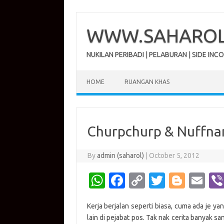
Skip
to
content
WWW.SAHAROL.
NUKILAN PERIBADI | PELABURAN | SIDE INC
HOME
RUANGAN KHAS
Churpchurp & Nuffna
By
admin (saharol)
|
October 5, 2012
W
Fa
C
T
Bl
E
h
c
o
w
o
m
Kerja berjalan seperti biasa, cuma ada je y
at
e
p
it
g
ail
lain di pejabat pos. Tak nak cerita banyak san