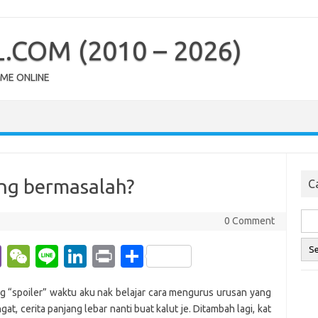
COM (2010 – 2026)
OME ONLINE
ng bermasalah?
Ca
0 Comment
Vi
W
Li
Li
Pr
S
b
e
n
n
in
h
ang “spoiler” waktu aku nak belajar cara mengurus urusan yang
er
C
e
k
t
ar
gat, cerita panjang lebar nanti buat kalut je. Ditambah lagi, kat