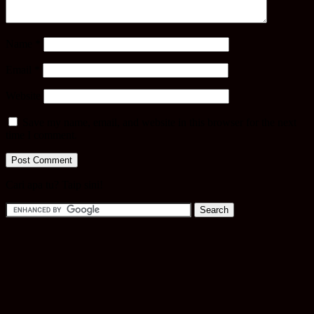
Name
*
Email
*
Website
Save my name, email, and website in this browser for the next
time I comment.
Cari apa tu? Taip sini!