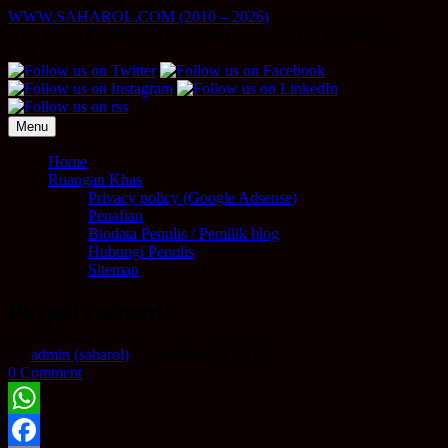
Skip
WWW.SAHAROL.COM (2010 – 2026)
to
NUKILAN PERIBADI | PELABURAN | SIDE INCOME
content
ONLINE
Menu
Home
Ruangan Khas
Privacy policy (Google Adsense)
Penafian
Biodata Penulis / Pemilik blog
Hubungi Penulis
Sitemap
Paypal cashout!
By
admin (saharol)
|
September 19, 2016
0 Comment
WhatsApp