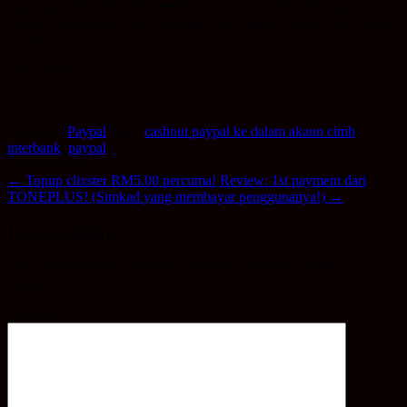
juga hasil dari titik peluh
ketiak
dari pay per click dll yang setahun
jagung aku kumpul, baru sekarang boleh guna. Wait, what? Haha..
K, bye!
Yang benar,
Admin
Category:
Paypal
Tags:
cashout paypal ke dalam akaun cimb
,
interbank
,
paypal
Post navigation
←
Topup clixster RM5.00 percuma!
Review: 1st payment dari
TONEPLUS! (Simkad yang membayar penggunanya!)
→
Leave a Reply
Your email address will not be published.
Required fields are
marked
*
Comment
*